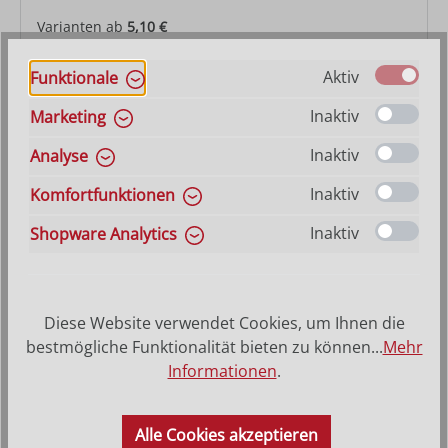
Varianten ab
5,10 €
Regulärer Preis:
13,90 €
Aktiv
Funktionale
Inaktiv
Marketing
Inaktiv
Analyse
Inaktiv
Komfortfunktionen
Inaktiv
Shopware Analytics
Diese Website verwendet Cookies, um Ihnen die
bestmögliche Funktionalität bieten zu können...
Mehr
Jesukind Fides
Informationen
.
Varianten ab
4,80 €
Alle Cookies akzeptieren
Regulärer Preis:
11,00 €