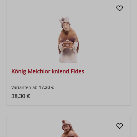
König Melchior kniend Fides
Varianten ab
17,20 €
Regulärer Preis:
38,30 €