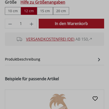
auswählen
Größe
Hilfe zu Größenangaben
10 cm
12 cm
15 cm
20 cm
Produkt Anzahl: Gib den gewünschten Wer
In den Warenkorb
VERSANDKOSTENFREI (DE)
AB 150,-*
Produktbeschreibung
Beispiele für passende Artikel