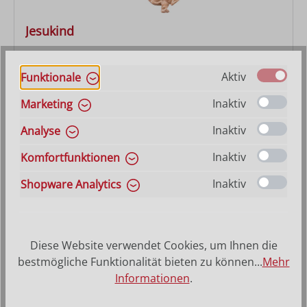
Jesukind
Varianten ab
7,90 €
Aktiv
Funktionale
Regulärer Preis:
22,40 €
Inaktiv
Marketing
Inaktiv
Analyse
Inaktiv
Komfortfunktionen
Inaktiv
Shopware Analytics
Diese Website verwendet Cookies, um Ihnen die
bestmögliche Funktionalität bieten zu können...
Mehr
Informationen
.
Gloriaengel