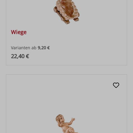
Wiege
Varianten ab
9,20 €
Regulärer Preis:
22,40 €