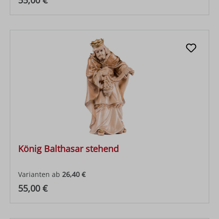
55,00 €
König Balthasar stehend
Varianten ab
26,40 €
Regulärer Preis:
55,00 €