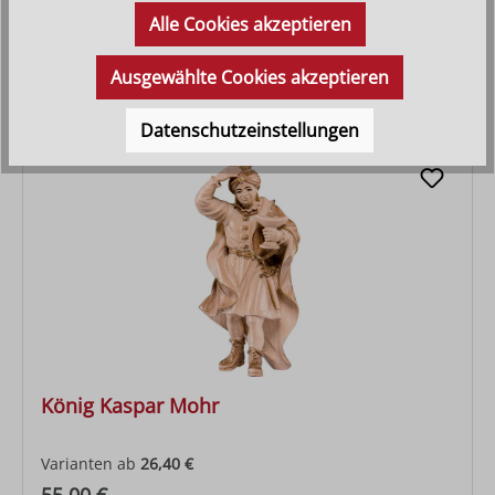
Alle Cookies akzeptieren
Varianten ab
25,10 €
Regulärer Preis:
53,90 €
Ausgewählte Cookies akzeptieren
Datenschutzeinstellungen
König Kaspar Mohr
Varianten ab
26,40 €
Regulärer Preis: