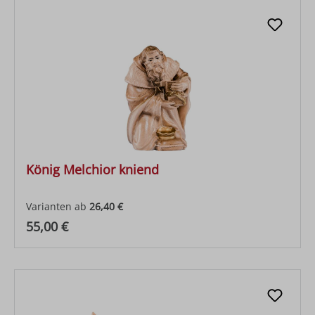
König Melchior kniend
Varianten ab
26,40 €
Regulärer Preis:
55,00 €