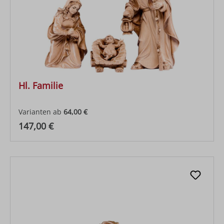
Hl. Familie
Varianten ab
64,00 €
Regulärer Preis:
147,00 €