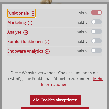
Aktiv
Funktionale
Inaktiv
Marketing
Widder Fides
Inaktiv
Analyse
Inaktiv
Komfortfunktionen
Varianten ab
8,40 €
Regulärer Preis:
13,20 €
Inaktiv
Shopware Analytics
Diese Website verwendet Cookies, um Ihnen die
bestmögliche Funktionalität bieten zu können...
Mehr
Informationen
.
Alle Cookies akzeptieren