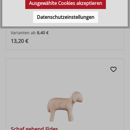
Ausgewählte Cookies akzeptieren
Schaf grasend Fides
Datenschutzeinstellungen
Varianten ab
8,40 €
Regulärer Preis:
13,20 €
Schaf gehend Fides