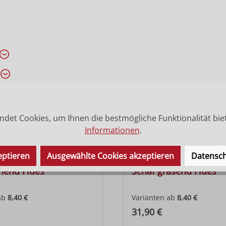
det Cookies, um Ihnen die bestmögliche Funktionalität bie
Informationen
.
eptieren
Ausgewählte Cookies akzeptieren
Datensch
hend Fides
Schaf grasend Fides
ab
8,40 €
Varianten ab
8,40 €
 Preis:
Regulärer Preis:
31,90 €