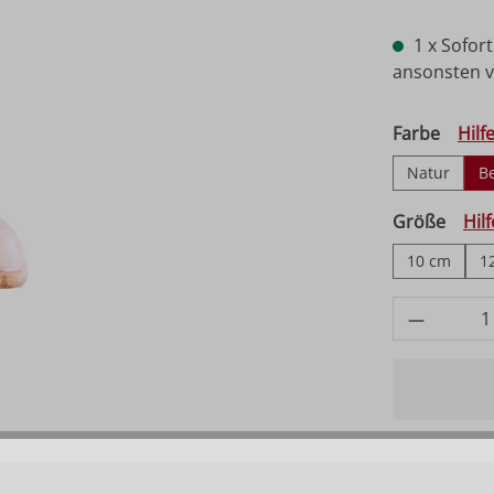
1 x Sofort
ansonsten vo
auswä
Farbe
Hilf
Natur
B
ausw
Größe
Hil
10 cm
1
Produkt