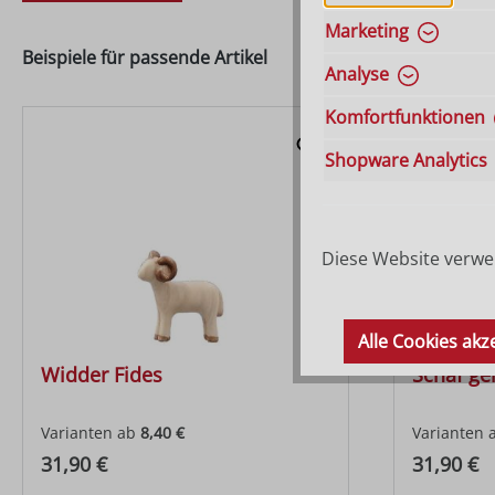
Marketing
Beispiele für passende Artikel
Analyse
Komfortfunktionen
Shopware Analytics
Diese Website verwen
Alle Cookies akz
Widder Fides
Schaf ge
Varianten ab
8,40 €
Varianten 
Regulärer Preis:
Regulärer
31,90 €
31,90 €