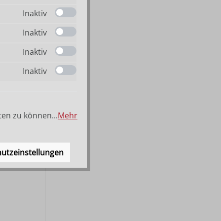
Inaktiv
Inaktiv
Inaktiv
Inaktiv
ten zu können...
Mehr
utzeinstellungen