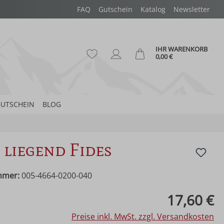
FAQ
Gutschein
Katalog
Newsletter
IHR WARENKORB
Du hast 0 Produkte auf dem Merk
Ware
0,00 €
UTSCHEIN
BLOG
liegend Fides
mmer:
005-4664-0200-040
eis:
17,60 €
Preise inkl. MwSt. zzgl. Versandkosten