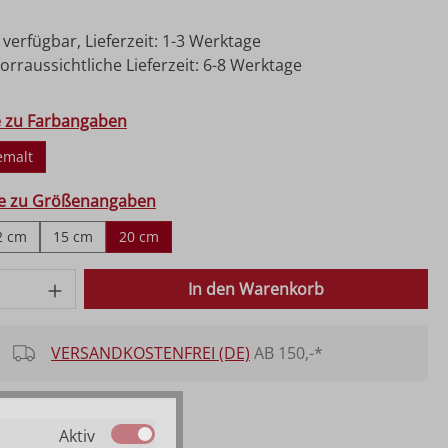
 verfügbar, Lieferzeit: 1-3 Werktage
rraussichtliche Lieferzeit: 6-8 Werktage
hlen
e zu Farbangaben
emalt
ählen
fe zu Größenangaben
2 cm
15 cm
20 cm
 Anzahl: Gib den gewünschten Wert ein o
In den Warenkorb
VERSANDKOSTENFREI (DE)
AB 150,-*
Aktiv