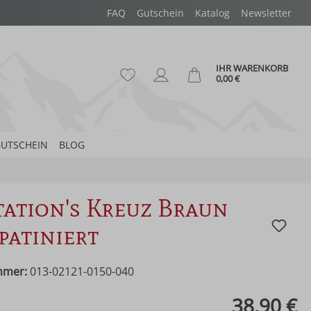
FAQ
Gutschein
Katalog
Newsletter
IHR WARENKORB
Du hast 0 Produkte auf dem Merk
Ware
0,00 €
UTSCHEIN
BLOG
ation's Kreuz Braun
patiniert
mmer:
013-02121-0150-040
eis:
38,90 €