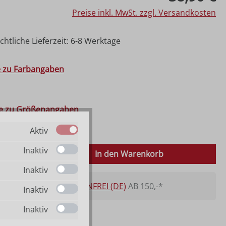
Preise inkl. MwSt. zzgl. Versandkosten
htliche Lieferzeit: 6-8 Werktage
hlen
e zu Farbangaben
ählen
fe zu Größenangaben
3 cm
30 cm
45 cm
Aktiv
 Anzahl: Gib den gewünschten Wert ein o
Inaktiv
In den Warenkorb
Inaktiv
VERSANDKOSTENFREI (DE)
AB 150,-*
Inaktiv
Inaktiv