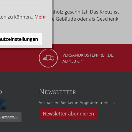
 45 cm wird aus Lindenholz geschnitzt. Das Kreuz ist
ten zu können...
Mehr
pellen, Schulen, öffentliche Gebäude oder als Geschenk
utzeinstellungen
VERSANDKOSTENFREI
(DE)
AB 150 € *
d
Newsletter
Verpassen Sie keine Angebote mehr ...
Newsletter abonnieren