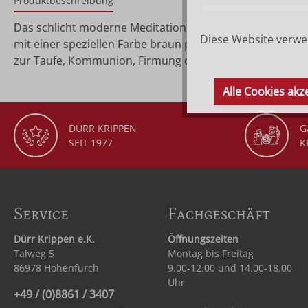
Produktbeschreibung
Das schlicht moderne Meditationskreuz ist von Größe 9 
Diese Website verwen
mit einer speziellen Farbe braun patiniert und mit Gold 
zur Taufe, Kommunion, Firmung oder Hochzeit.
Alle Cookies akz
DÜRR KRIPPEN
G
SEIT 1977
K
Service
Fachgeschäft
Dürr Krippen e.K.
Öffnungszeiten
Talweg 5
Montag bis Freitag
86978 Hohenfurch
9.00-12.00 und 14.00-18.00
Uhr
+49 / (0)8861 / 3407