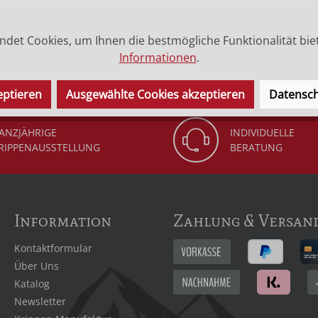
cm bis Größe 30 cm aus Bergahornholz geschnitzt, die Größe
det Cookies, um Ihnen die bestmögliche Funktionalität bie
verziert. Das Meditationskreuz ist sehr gut geeignet für Ka
Informationen
.
eptieren
Ausgewählte Cookies akzeptieren
Datensch
ANZJÄHRIGE
INDIVIDUELLE
RIPPENAUSSTELLUNG
BERATUNG
Information
Zahlung & Versan
Kontaktformular
Über Uns
Katalog
Newsletter