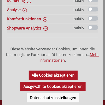
Inaktiv
Marketing
auswählen
Größe
Hilfe zu Größenangaben
Inaktiv
Analyse
9 cm
15 cm
23 cm
30 cm
45 cm
Inaktiv
Komfortfunktionen
Produkt Anzahl: Gib den gewünschten Wer
Inaktiv
Shopware Analytics
In den Warenkorb
VERSANDKOSTENFREI (DE)
AB 150,-*
Diese Website verwendet Cookies, um Ihnen die
bestmögliche Funktionalität bieten zu können...
Mehr
Informationen
.
Produktbeschreibung
Das schlicht moderne Meditationskreuz ist von Größe 9 cm
Alle Cookies akzeptieren
bis Größe 30 cm aus Bergahornholz geschnitzt, die Größe
45 cm wird…
Mehr
Ausgewählte Cookies akzeptieren
Datenschutzeinstellungen