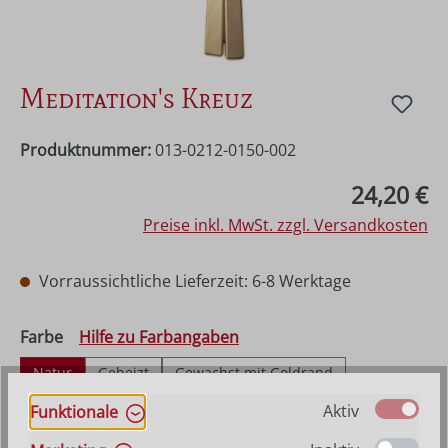
Meditation's Kreuz
Produktnummer:
013-0212-0150-002
Regulärer Preis:
24,20 €
Preise inkl. MwSt. zzgl. Versandkosten
Vorraussichtliche Lieferzeit: 6-8 Werktage
auswählen
Farbe
Hilfe zu Farbangaben
Natur
Gebeizt
Gewachst mit Goldrand
Gewachst mit Silberrand
Mehrfach gebeizt
Aktiv
Funktionale
Bemalt