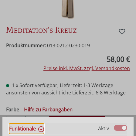
Meditation's Kreuz
Produktnummer:
013-0212-0230-019
Regulärer Preis:
58,00 €
Preise inkl. MwSt. zzgl. Versandkosten
1 x Sofort verfügbar, Lieferzeit: 1-3 Werktage
ansonsten vorraussichtliche Lieferzeit: 6-8 Werktage
auswählen
Farbe
Hilfe zu Farbangaben
Natur
Gebeizt
Gewachst mit Goldrand
(Diese Option ist zurzeit nicht verfügbar.)
Aktiv
Funktionale
Gewachst mit Silberrand
Mehrfach gebeizt