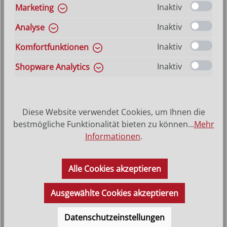
Bemalt
Inaktiv
Marketing
Inaktiv
Analyse
auswählen
Größe
Hilfe zu Größenangaben
Inaktiv
Komfortfunktionen
9 cm
15 cm
23 cm
30 cm
45 cm
Inaktiv
Shopware Analytics
Produkt Anzahl: Gib den gewünschten Wer
In den Warenkorb
VERSANDKOSTENFREI (DE)
AB 150,-*
Diese Website verwendet Cookies, um Ihnen die
bestmögliche Funktionalität bieten zu können...
Mehr
Informationen
.
Produktbeschreibung
Das schlicht moderne Meditationskreuz ist von Größe 9 cm
Alle Cookies akzeptieren
bis Größe 30 cm aus Bergahornholz geschnitzt, die Größe
45 cm wird…
Mehr
Ausgewählte Cookies akzeptieren
Datenschutzeinstellungen