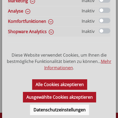
Inaktiv
Marketing
auswählen
Größe
Hilfe zu Größenangaben
Inaktiv
Analyse
10 cm
15 cm
23 cm
30 cm
45 cm
54 cm
Inaktiv
Komfortfunktionen
Produkt Anzahl: Gib den gewünschten Wer
Inaktiv
Shopware Analytics
In den Warenkorb
VERSANDKOSTENFREI (DE)
AB 150,-*
Diese Website verwendet Cookies, um Ihnen die
bestmögliche Funktionalität bieten zu können...
Mehr
Informationen
.
Produktbeschreibung
Das modern gestaltete Passionskreuz ist von Größe 10 cm
Alle Cookies akzeptieren
bis 30 cm aus Bergahornholz geschnitzt, die Größen 45 cm
und 54 cm w…
Mehr
Ausgewählte Cookies akzeptieren
Datenschutzeinstellungen