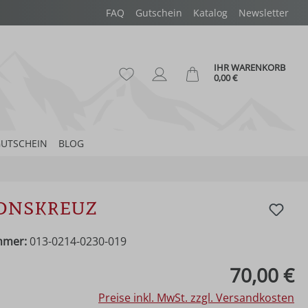
FAQ
Gutschein
Katalog
Newsletter
IHR WARENKORB
Du hast 0 Produkte auf dem Merk
Ware
0,00 €
UTSCHEIN
BLOG
onskreuz
mmer:
013-0214-0230-019
eis:
70,00 €
Preise inkl. MwSt. zzgl. Versandkosten