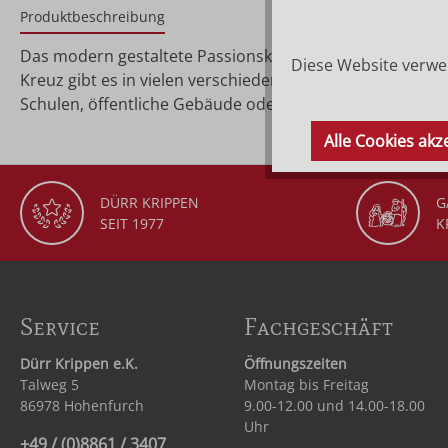
Produktbeschreibung
Das modern gestaltete Passionskreuz ist von Größe 10 
Diese Website verwen
Kreuz gibt es in vielen verschiedenen Ausführungen, so d
Schulen, öffentliche Gebäude oder als Geschenk zur Ta
Alle Cookies akz
DÜRR KRIPPEN
G
SEIT 1977
K
Service
Fachgeschäft
Dürr Krippen e.K.
Öffnungszeiten
Talweg 5
Montag bis Freitag
86978 Hohenfurch
9.00-12.00 und 14.00-18.00
Uhr
+49 / (0)8861 / 3407