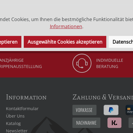
cm bis 30 cm aus Bergahornholz geschnitzt, die Größen 45 
det Cookies, um Ihnen die bestmögliche Funktionalität bie
ass Sie wählen können, welches Ihnen am besten gefällt. Da
Informationen
.
ufe, Kommunion, Firmung oder Hochzeit.
eptieren
Ausgewählte Cookies akzeptieren
Datensch
ANZJÄHRIGE
INDIVIDUELLE
RIPPENAUSSTELLUNG
BERATUNG
Information
Zahlung & Versan
Kontaktformular
Über Uns
Katalog
Newsletter