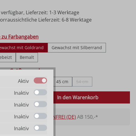
 verfügbar, Lieferzeit: 1-3 Werktage
rraussichtliche Lieferzeit: 6-8 Werktage
hlen
e zu Farbangaben
ewachst mit Goldrand
Gewachst mit Silberrand
ebeizt
Bemalt
ählen
fe zu Größenangaben
Aktiv
5 cm
23 cm
30 cm
45 cm
54 cm
(Diese Option ist zurzeit nicht v
Inaktiv
 Anzahl: Gib den gewünschten Wert ein o
In den Warenkorb
Inaktiv
Inaktiv
VERSANDKOSTENFREI (DE)
AB 150,-*
Inaktiv