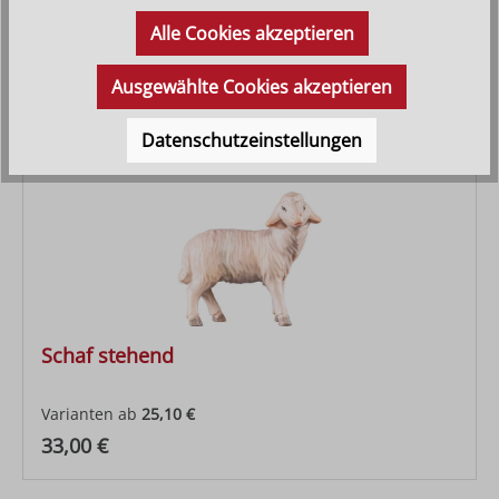
Regulärer Preis:
43,60 €
Alle Cookies akzeptieren
Ausgewählte Cookies akzeptieren
Datenschutzeinstellungen
Schaf stehend
Varianten ab
25,10 €
Regulärer Preis:
33,00 €