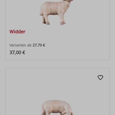
Widder
Varianten ab
27,70 €
Regulärer Preis:
37,00 €