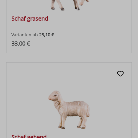
Schaf grasend
Varianten ab
25,10 €
Regulärer Preis:
33,00 €
Schaf gehend