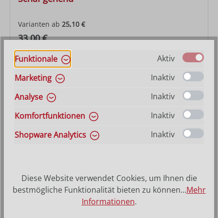
Varianten ab
25,10 €
Regulärer Preis:
33,00 €
Aktiv
Funktionale
Inaktiv
Marketing
Inaktiv
Analyse
Inaktiv
Komfortfunktionen
Inaktiv
Shopware Analytics
Diese Website verwendet Cookies, um Ihnen die
Schafgruppe liegend
bestmögliche Funktionalität bieten zu können...
Mehr
Informationen
.
Varianten ab
31,70 €