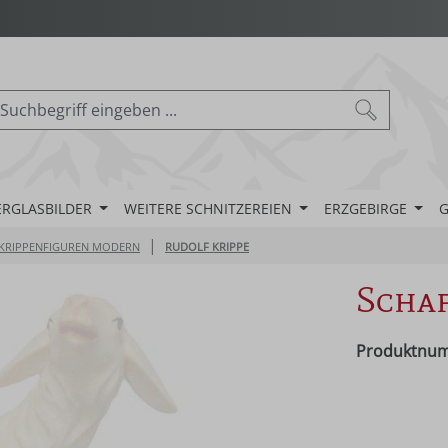
ERGLASBILDER
WEITERE SCHNITZEREIEN
ERZGEBIRGE
G
|
KRIPPENFIGUREN MODERN
RUDOLF KRIPPE
Schaf
Produktnu
Regulärer Pr