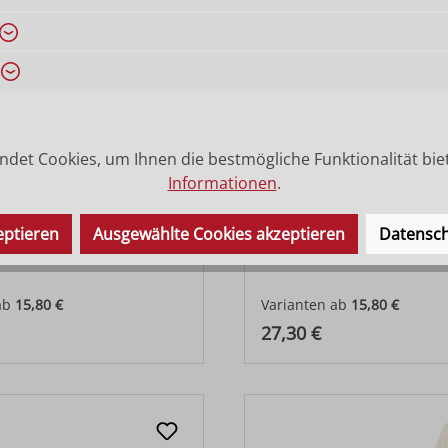
det Cookies, um Ihnen die bestmögliche Funktionalität bie
Informationen
.
eptieren
Ausgewählte Cookies akzeptieren
Datensch
ehend
Schaf liegend rechts
ab
15,80 €
Varianten ab
15,80 €
 Preis:
Regulärer Preis:
27,30 €