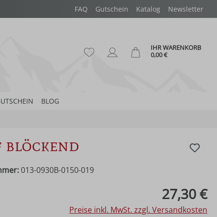
FAQ
Gutschein
Katalog
Newsletter
IHR WARENKORB
Du hast 0 Produkte auf dem Merk
Ware
0,00 €
UTSCHEIN
BLOG
 blöckend
mmer:
013-0930B-0150-019
eis:
27,30 €
Preise inkl. MwSt. zzgl. Versandkosten