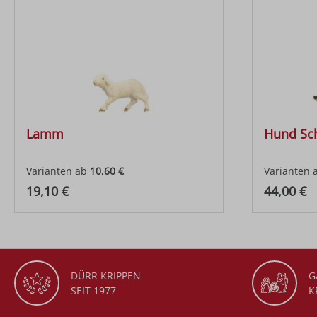
Lamm
Hund Sc
Varianten ab
10,60 €
Varianten 
Regulärer Preis:
Regulärer
19,10 €
44,00 €
DÜRR KRIPPEN
G
SEIT 1977
K