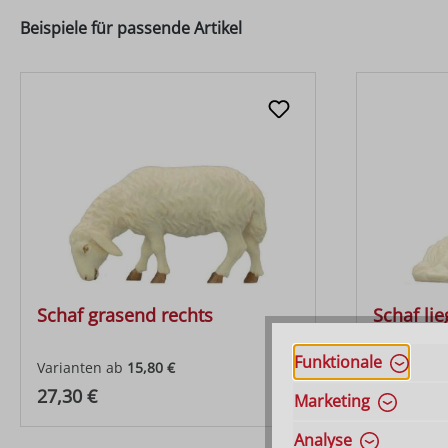
Beispiele für passende Artikel
Schaf grasend rechts
Schaf lie
Funktionale
Varianten ab
15,80 €
Varianten 
Regulärer Preis:
Regulärer
27,30 €
27,30 €
Marketing
Analyse