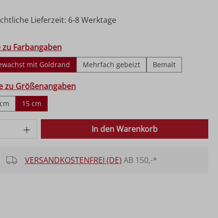
htliche Lieferzeit: 6-8 Werktage
hlen
e zu Farbangaben
ewachst mit Goldrand
Mehrfach gebeizt
Bemalt
ählen
fe zu Größenangaben
 cm
15 cm
 Anzahl: Gib den gewünschten Wert ein o
In den Warenkorb
VERSANDKOSTENFREI (DE)
AB 150,-*