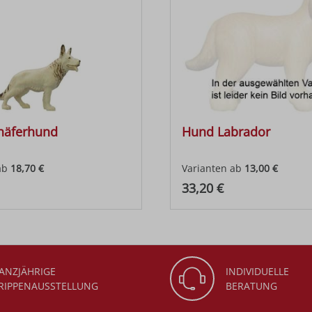
häferhund
Hund Labrador
ab
18,70 €
Varianten ab
13,00 €
 Preis:
Regulärer Preis:
33,20 €
ANZJÄHRIGE
INDIVIDUELLE
RIPPENAUSSTELLUNG
BERATUNG