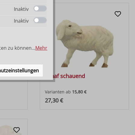
Inaktiv
Inaktiv
ten zu können...
Mehr
utzeinstellungen
Schaf schauend
Varianten ab
15,80 €
Regulärer Preis:
27,30 €