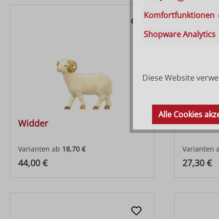
Komfortfunktionen
Shopware Analytics
Diese Website verwen
Alle Cookies akz
Widder
Schaf st
Varianten ab
18,70 €
Varianten 
Regulärer Preis:
Regulärer
44,00 €
27,30 €