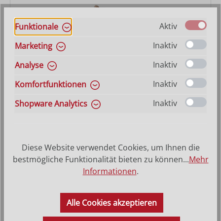
Aktiv
Funktionale
Inaktiv
Marketing
Widder Fides
Inaktiv
Analyse
Inaktiv
Komfortfunktionen
Varianten ab
8,40 €
Regulärer Preis:
13,00 €
Inaktiv
Shopware Analytics
Diese Website verwendet Cookies, um Ihnen die
bestmögliche Funktionalität bieten zu können...
Mehr
Informationen
.
Alle Cookies akzeptieren