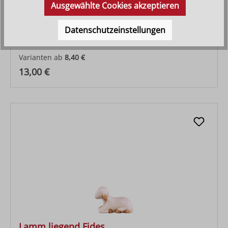
Ausgewählte Cookies akzeptieren
Schaf grasend Fides
Datenschutzeinstellungen
Varianten ab
8,40 €
Regulärer Preis:
13,00 €
Lamm liegend Fides