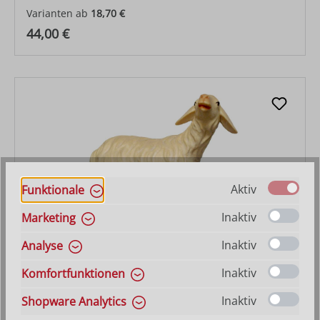
Varianten ab
18,70 €
Regulärer Preis:
44,00 €
Aktiv
Funktionale
Inaktiv
Marketing
Inaktiv
Analyse
Schaf blöckend
Inaktiv
Komfortfunktionen
Varianten ab
15,80 €
Inaktiv
Shopware Analytics
Regulärer Preis:
25,50 €