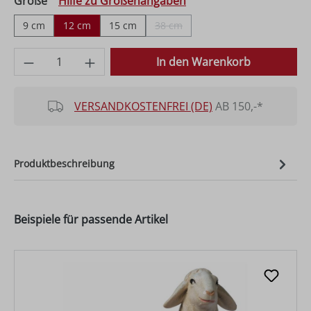
auswählen
Größe
Hilfe zu Größenangaben
9 cm
12 cm
15 cm
38 cm
(Diese Option ist zurzeit nicht verfüg
Produkt Anzahl: Gib den gewünschten Wer
In den Warenkorb
VERSANDKOSTENFREI (DE)
AB 150,-*
Produktbeschreibung
Beispiele für passende Artikel