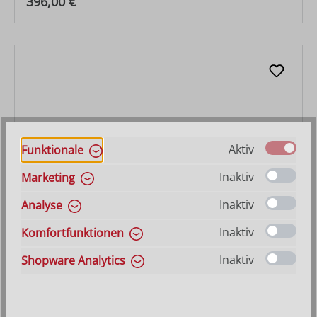
Regulärer Preis:
396,00 €
Aktiv
Funktionale
Inaktiv
Marketing
Inaktiv
Analyse
Schaf grasend
Inaktiv
Komfortfunktionen
Varianten ab
11,70 €
Inaktiv
Shopware Analytics
Regulärer Preis:
275,00 €