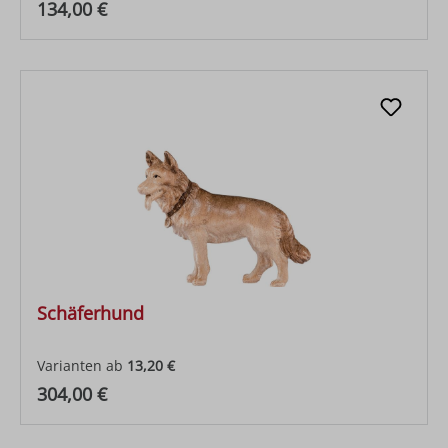
Regulärer Preis:
134,00 €
Schäferhund
Varianten ab
13,20 €
Regulärer Preis:
304,00 €