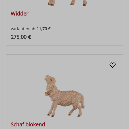
Widder
Varianten ab
11,70 €
Regulärer Preis:
275,00 €
Schaf blökend