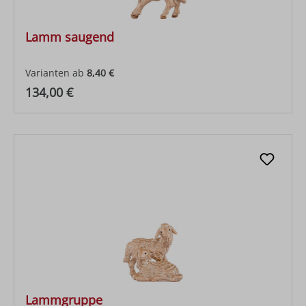
Lamm saugend
Varianten ab
8,40 €
Regulärer Preis:
134,00 €
Lammgruppe