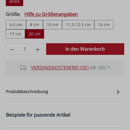
Antik
auswählen
Größe
Hilfe zu Größenangaben
6,5 cm
8 cm
10 cm
11,5-12,5 cm
14 cm
17 cm
20 cm
Produkt Anzahl: Gib den gewünschten Wer
In den Warenkorb
VERSANDKOSTENFREI (DE)
AB 150,-*
Produktbeschreibung
Beispiele für passende Artikel