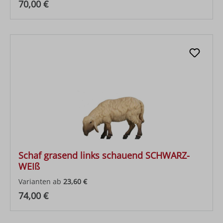
Regulärer Preis:
70,00 €
Schaf grasend links schauend SCHWARZ-
WEIß
Varianten ab
23,60 €
Regulärer Preis:
74,00 €