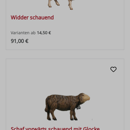
Widder schauend
Varianten ab
14,50 €
Regulärer Preis:
91,00 €
Schaf vorwärts schauend mit Glocke