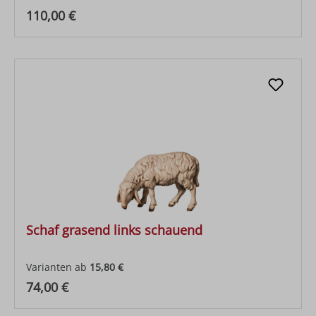
Regulärer Preis:
110,00 €
Schaf grasend links schauend
Varianten ab
15,80 €
Regulärer Preis:
74,00 €