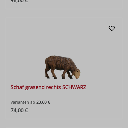
Regulärer Preis:
96,00 €
Schaf grasend rechts SCHWARZ
Varianten ab
23,60 €
Regulärer Preis:
74,00 €