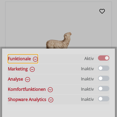
Aktiv
Funktionale
Schaf aufschauend
Inaktiv
Marketing
Inaktiv
Varianten ab
12,90 €
Analyse
Regulärer Preis:
74,00 €
Inaktiv
Komfortfunktionen
Inaktiv
Shopware Analytics