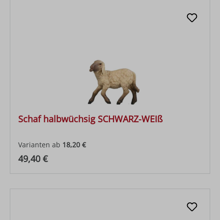
Schaf halbwüchsig SCHWARZ-WEIß
Varianten ab
18,20 €
Regulärer Preis:
49,40 €