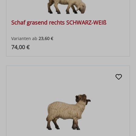
Schaf grasend rechts SCHWARZ-WEIß
Varianten ab
23,60 €
Regulärer Preis:
74,00 €