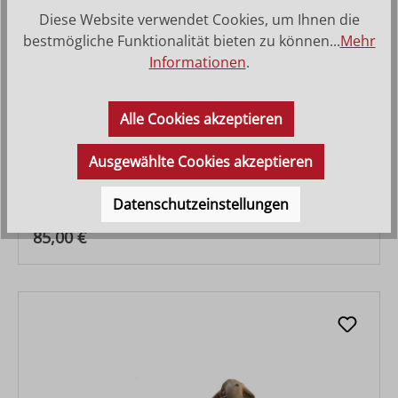
Diese Website verwendet Cookies, um Ihnen die
bestmögliche Funktionalität bieten zu können...
Mehr
Informationen
.
Alle Cookies akzeptieren
Ausgewählte Cookies akzeptieren
Schaf und Lamm liegend
Datenschutzeinstellungen
Varianten ab
14,20 €
Regulärer Preis:
85,00 €