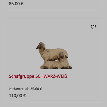
Regulärer Preis:
85,00 €
Schafgruppe SCHWARZ-WEIß
Varianten ab
35,60 €
Regulärer Preis:
110,00 €