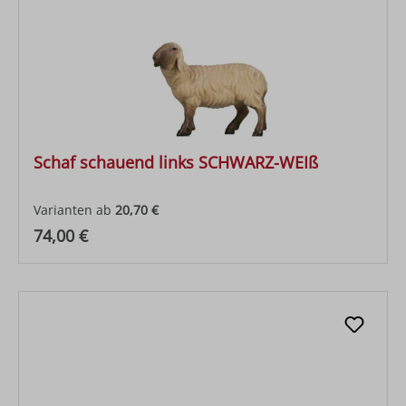
Schaf schauend links SCHWARZ-WEIß
Varianten ab
20,70 €
Regulärer Preis:
74,00 €