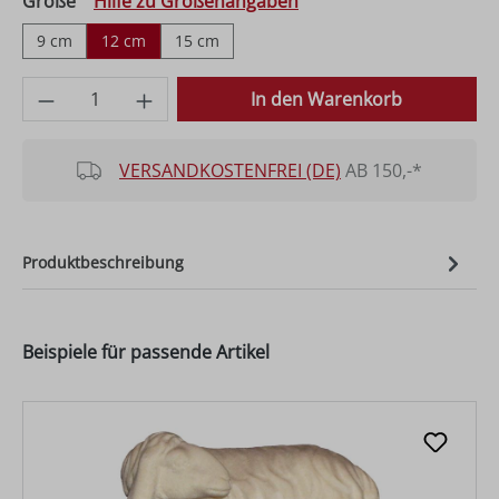
auswählen
Größe
Hilfe zu Größenangaben
9 cm
12 cm
15 cm
Produkt Anzahl: Gib den gewünschten Wer
In den Warenkorb
VERSANDKOSTENFREI (DE)
AB 150,-*
Produktbeschreibung
Beispiele für passende Artikel