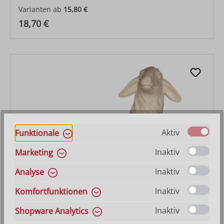
Varianten ab
15,80 €
Regulärer Preis:
18,70 €
Aktiv
Funktionale
Inaktiv
Marketing
Inaktiv
Analyse
Schaf liegend links
Inaktiv
Komfortfunktionen
Varianten ab
15,80 €
Inaktiv
Shopware Analytics
Regulärer Preis:
18,70 €