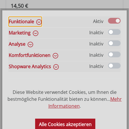
Regulärer Preis:
14,50 €
Aktiv
Funktionale
Inaktiv
Marketing
Inaktiv
Analyse
Inaktiv
Komfortfunktionen
Inaktiv
Shopware Analytics
Plattenmoos, Krippenmoos
Diese Website verwendet Cookies, um Ihnen die
bestmögliche Funktionalität bieten zu können...
Mehr
Informationen
.
Regulärer Preis:
ab
3,10 €
Alle Cookies akzeptieren