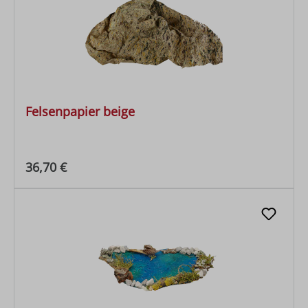
Felsenpapier beige
Regulärer Preis:
36,70 €