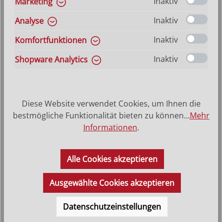
Inaktiv
Marketing
Inaktiv
Analyse
Stall Artis gemauert
Inaktiv
Komfortfunktionen
Inaktiv
Shopware Analytics
Varianten ab
77,00 €
Regulärer Preis:
253,00 €
Diese Website verwendet Cookies, um Ihnen die
bestmögliche Funktionalität bieten zu können...
Mehr
Informationen
.
Alle Cookies akzeptieren
Ausgewählte Cookies akzeptieren
Datenschutzeinstellungen