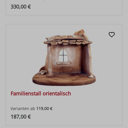
Regulärer Preis:
330,00 €
Familienstall orientalisch
Varianten ab
119,00 €
Regulärer Preis:
187,00 €