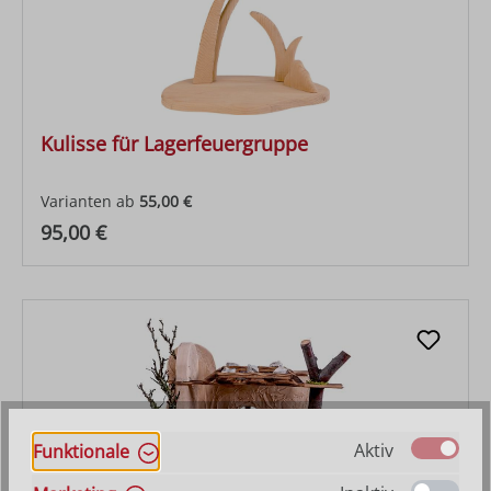
Kulisse für Lagerfeuergruppe
Varianten ab
55,00 €
Regulärer Preis:
95,00 €
Aktiv
Funktionale