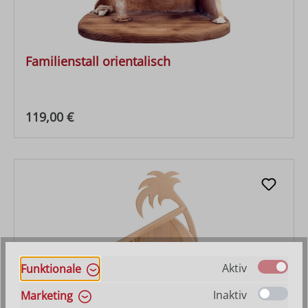
Familienstall orientalisch
Regulärer Preis:
119,00 €
Aktiv
Funktionale
Inaktiv
Marketing