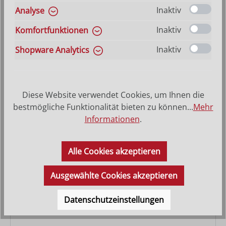
Inaktiv
Analyse
Familienstall Artis
Inaktiv
Komfortfunktionen
Inaktiv
Shopware Analytics
Regulärer Preis:
55,00 €
Diese Website verwendet Cookies, um Ihnen die
bestmögliche Funktionalität bieten zu können...
Mehr
Informationen
.
Alle Cookies akzeptieren
Ausgewählte Cookies akzeptieren
Datenschutzeinstellungen
Stall Artis gemauert mit Licht