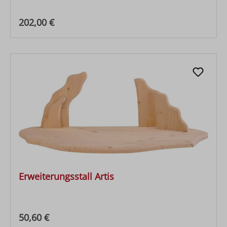
Regulärer Preis:
202,00 €
Erweiterungsstall Artis
Regulärer Preis:
50,60 €