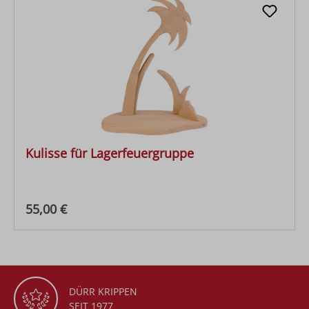
Kulisse für Lagerfeuergruppe
Regulärer Preis:
55,00 €
DÜRR KRIPPEN
SEIT 1977