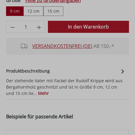
auswählen
Größe
Hilfe zu Größenangaben
9 cm
12 cm
15 cm
Produkt Anzahl: Gib den gewünschten Wer
In den Warenkorb
VERSANDKOSTENFREI (DE)
AB 150,-*
Produktbeschreibung
Der stehende Vater mit Fackel der Rudolf Krippe wird aus
Bergahornholz geschnitzt und ist in Größe 9 cm, 12 cm
und 15 cm lie…
Mehr
Beispiele für passende Artikel