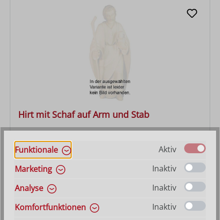
Hirt mit Schaf auf Arm und Stab
Varianten ab
27,90 €
Aktiv
Funktionale
Regulärer Preis:
31,00 €
Inaktiv
Marketing
Inaktiv
Analyse
Inaktiv
Komfortfunktionen