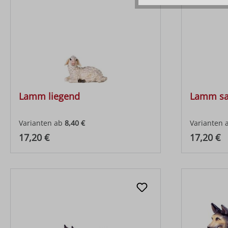
Lamm liegend
Lamm s
Varianten ab
8,40 €
Varianten 
Regulärer Preis:
Regulärer
17,20 €
17,20 €