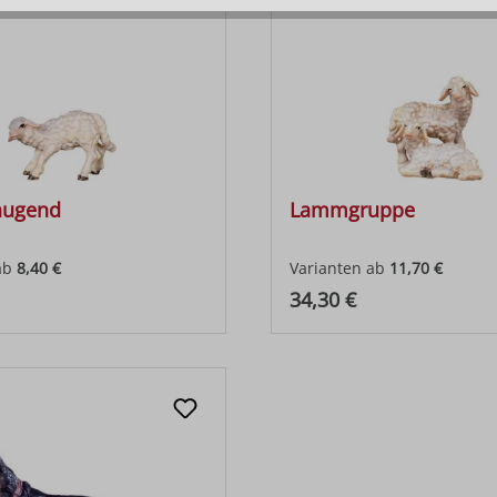
augend
Lammgruppe
ab
8,40 €
Varianten ab
11,70 €
 Preis:
Regulärer Preis:
34,30 €