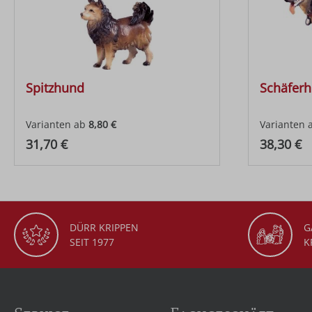
Spitzhund
Schäfer
Varianten ab
8,80 €
Varianten 
Regulärer Preis:
Regulärer
31,70 €
38,30 €
DÜRR KRIPPEN
G
SEIT 1977
K