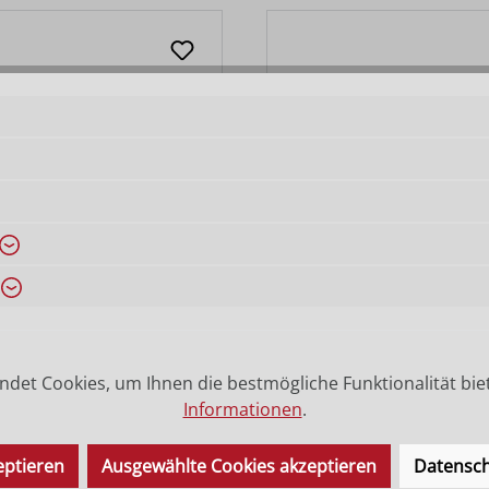
uppe
Schaf stehend
ab
12,80 €
Varianten ab
11,70 €
 Preis:
Regulärer Preis:
34,30 €
det Cookies, um Ihnen die bestmögliche Funktionalität bie
Informationen
.
eptieren
Ausgewählte Cookies akzeptieren
Datensch