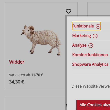
Funktionale
Marketing
Analyse
Komfortfunktionen
Widder
Schafgr
Shopware Analytics
Varianten ab
11,70 €
Varianten 
Regulärer Preis:
Regulärer
34,30 €
38,30 €
Diese Website verwen
Alle Cookies akz