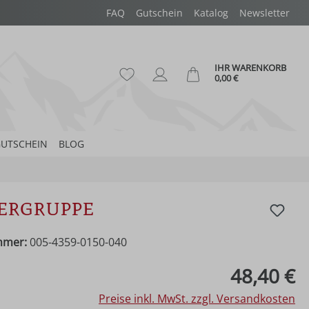
FAQ
Gutschein
Katalog
Newsletter
IHR WARENKORB
Du hast 0 Produkte auf dem Merk
Ware
0,00 €
UTSCHEIN
BLOG
ergruppe
mmer:
005-4359-0150-040
eis:
48,40 €
Preise inkl. MwSt. zzgl. Versandkosten