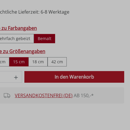
htliche Lieferzeit: 6-8 Werktage
hlen
e zu Farbangaben
ehrfach gebeizt
Bemalt
ählen
fe zu Größenangaben
 cm
15 cm
18 cm
42 cm
 Anzahl: Gib den gewünschten Wert ein o
In den Warenkorb
VERSANDKOSTENFREI (DE)
AB 150,-*