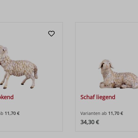
ökend
Schaf liegend
ab
11,70 €
Varianten ab
11,70 €
 Preis:
Regulärer Preis:
34,30 €