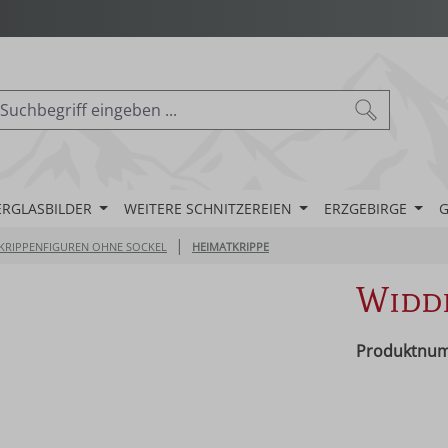
ERGLASBILDER
WEITERE SCHNITZEREIEN
ERZGEBIRGE
G
|
KRIPPENFIGUREN OHNE SOCKEL
HEIMATKRIPPE
Widd
Produktnu
Regulärer Pr