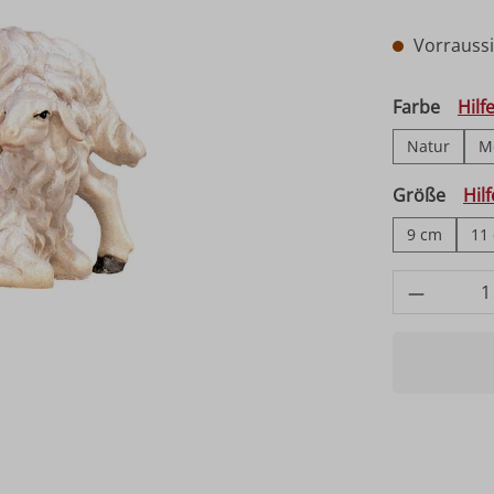
Vorraussic
auswä
Farbe
Hilf
Natur
M
ausw
Größe
Hil
9 cm
11
Produkt