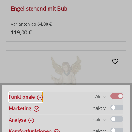
Engel stehend mit Bub
Varianten ab
64,00 €
Regulärer Preis:
119,00 €
Aktiv
Funktionale
Inaktiv
Marketing
Inaktiv
Analyse
Engel stehend mit Mädchen
Inaktiv
Komfortfunktionen