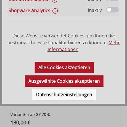
Varianten ab
64,00 €
Inaktiv
Shopware Analytics
Regulärer Preis:
119,00 €
Diese Website verwendet Cookies, um Ihnen die
bestmögliche Funktionalität bieten zu können...
Mehr
Informationen
.
Alle Cookies akzeptieren
Ausgewählte Cookies akzeptieren
Datenschutzeinstellungen
König kniend
Varianten ab
27,70 €
Regulärer Preis:
130,00 €