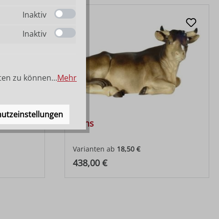
Inaktiv
Inaktiv
ten zu können...
Mehr
utzeinstellungen
Ochs
Varianten ab
18,50 €
Regulärer Preis:
438,00 €