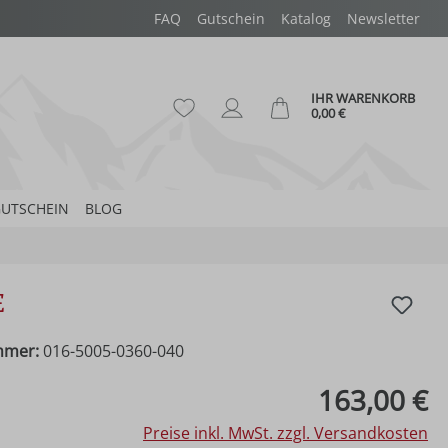
FAQ
Gutschein
Katalog
Newsletter
IHR WARENKORB
Du hast 0 Produkte auf dem Merk
Ware
0,00 €
UTSCHEIN
BLOG
e
mmer:
016-5005-0360-040
eis:
163,00 €
Preise inkl. MwSt. zzgl. Versandkosten