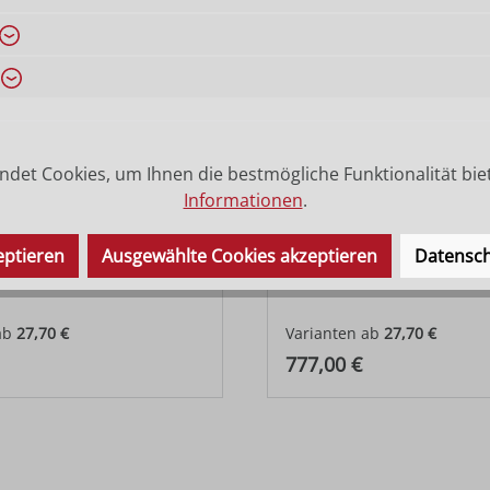
det Cookies, um Ihnen die bestmögliche Funktionalität bie
Informationen
.
eptieren
Ausgewählte Cookies akzeptieren
Datensch
iss
König Mohr
ab
27,70 €
Varianten ab
27,70 €
 Preis:
Regulärer Preis:
777,00 €