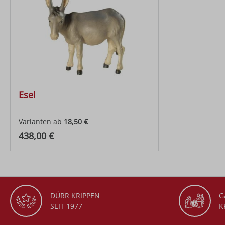
Esel
Varianten ab
18,50 €
Regulärer Preis:
438,00 €
DÜRR KRIPPEN
G
SEIT 1977
K