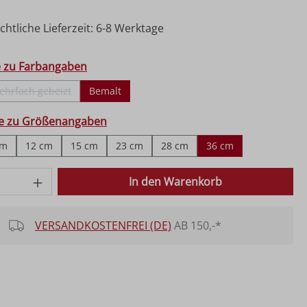
htliche Lieferzeit: 6-8 Werktage
hlen
e zu Farbangaben
ehrfach gebeizt
Bemalt
(Diese Option ist zurzeit nicht verfügbar.)
ählen
fe zu Größenangaben
cm
12 cm
15 cm
23 cm
28 cm
36 cm
 Anzahl: Gib den gewünschten Wert ein o
In den Warenkorb
VERSANDKOSTENFREI (DE)
AB 150,-*