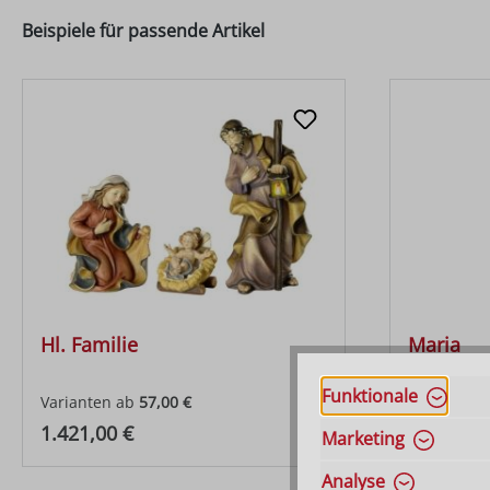
Beispiele für passende Artikel
Hl. Familie
Maria
Funktionale
Varianten ab
57,00 €
Varianten 
Regulärer Preis:
Regulärer
1.421,00 €
499,00 €
Marketing
Analyse