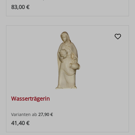
Regulärer Preis:
83,00 €
Wasserträgerin
Varianten ab
27,90 €
Regulärer Preis:
41,40 €