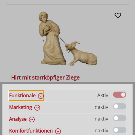
Hirt mit starrköpfiger Ziege
Varianten ab
46,60 €
Aktiv
Funktionale
Regulärer Preis:
69,00 €
Inaktiv
Marketing
Inaktiv
Analyse
Inaktiv
Komfortfunktionen