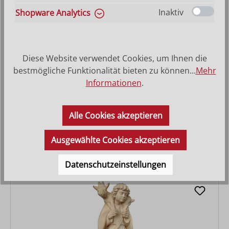
Inaktiv
Shopware Analytics
Diese Website verwendet Cookies, um Ihnen die
bestmögliche Funktionalität bieten zu können...
Mehr
Informationen
.
Hirt sitzend
Alle Cookies akzeptieren
Varianten ab
27,90 €
Regulärer Preis:
41,40 €
Ausgewählte Cookies akzeptieren
Datenschutzeinstellungen