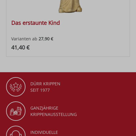
Das erstaunte Kind
Varianten ab
27,90 €
Regulärer Preis:
41,40 €
DÜRR KRIPPEN
SEIT 1977
GANZJÄHRIGE
KRIPPENAUSSTELLUNG
INDIVIDUELLE