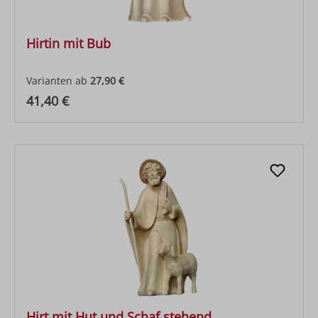
Hirtin mit Bub
Varianten ab
27,90 €
Regulärer Preis:
41,40 €
Hirt mit Hut und Schaf stehend