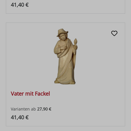
Regulärer Preis:
41,40 €
Vater mit Fackel
Varianten ab
27,90 €
Regulärer Preis:
41,40 €