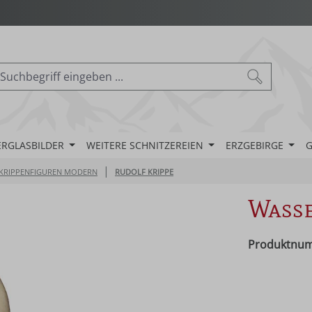
ERGLASBILDER
WEITERE SCHNITZEREIEN
ERZGEBIRGE
G
|
KRIPPENFIGUREN MODERN
RUDOLF KRIPPE
Wasse
Produktnu
Regulärer Pr