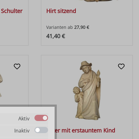
 Schulter
Hirt sitzend
Varianten ab
27,90 €
Regulärer Preis:
41,40 €
Aktiv
auf Knie
Vater mit erstauntem Kind
Inaktiv