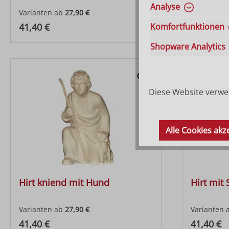
Analyse
Varianten ab
27,90 €
Varianten 
Regulärer Preis:
Regulärer
Komfortfunktionen
41,40 €
41,40 €
Shopware Analytics
Diese Website verwen
Alle Cookies akz
Hirt kniend mit Hund
Hirt mit
Varianten ab
27,90 €
Varianten 
Regulärer Preis:
Regulärer
41,40 €
41,40 €