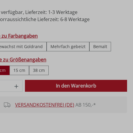
 verfügbar, Lieferzeit: 1-3 Werktage
rraussichtliche Lieferzeit: 6-8 Werktage
hlen
e zu Farbangaben
ewachst mit Goldrand
Mehrfach gebeizt
Bemalt
ählen
fe zu Größenangaben
 cm
15 cm
38 cm
 Anzahl: Gib den gewünschten Wert ein o
In den Warenkorb
VERSANDKOSTENFREI (DE)
AB 150,-*