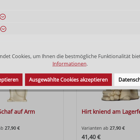
ab
27,90 €
Varianten ab
27,90 €
 Preis:
Regulärer Preis:
41,40 €
det Cookies, um Ihnen die bestmögliche Funktionalität bie
Informationen
.
eptieren
Ausgewählte Cookies akzeptieren
Datensch
 Schaf auf Arm
Hirt kniend am Lagerf
ab
27,90 €
Varianten ab
27,90 €
 Preis:
Regulärer Preis:
41,40 €