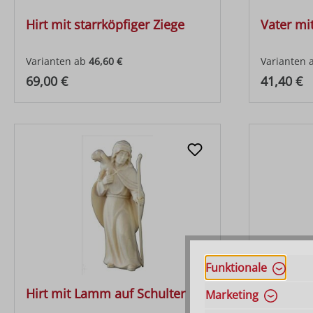
Hirt mit starrköpfiger Ziege
Vater mi
Varianten ab
46,60 €
Varianten 
Regulärer Preis:
Regulärer
69,00 €
41,40 €
Funktionale
Hirt mit Lamm auf Schulter
Hirt mit
Marketing
Stab