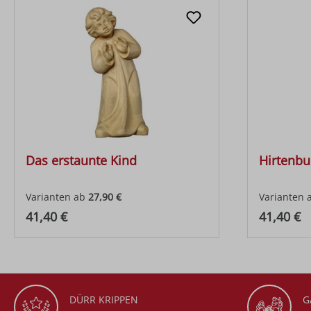
Das erstaunte Kind
Hirtenbu
Varianten ab
27,90 €
Varianten 
Regulärer Preis:
Regulärer
41,40 €
41,40 €
DÜRR KRIPPEN
G