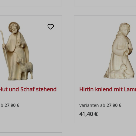
 Hut und Schaf stehend
Hirtin kniend mit La
ab
27,90 €
Varianten ab
27,90 €
 Preis:
Regulärer Preis:
41,40 €