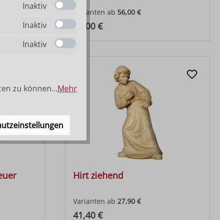
Inaktiv
Varianten ab
56,00 €
Inaktiv
Regulärer Preis:
83,00 €
Inaktiv
ten zu können...
Mehr
utzeinstellungen
euer
Hirt ziehend
Varianten ab
27,90 €
Regulärer Preis:
41,40 €