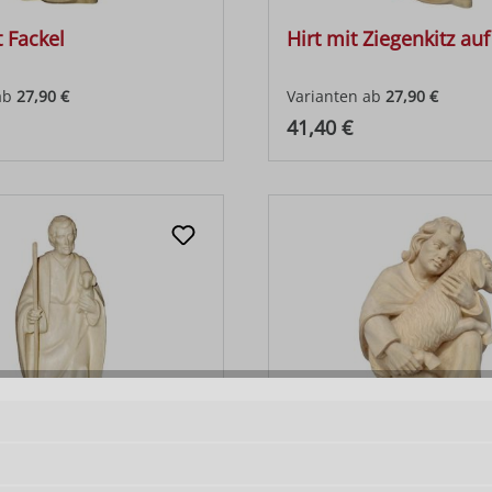
t Fackel
Hirt mit Ziegenkitz auf
ab
27,90 €
Varianten ab
27,90 €
 Preis:
Regulärer Preis:
41,40 €
 Schaf auf Arm und
Hirt kniend mit Schaf 