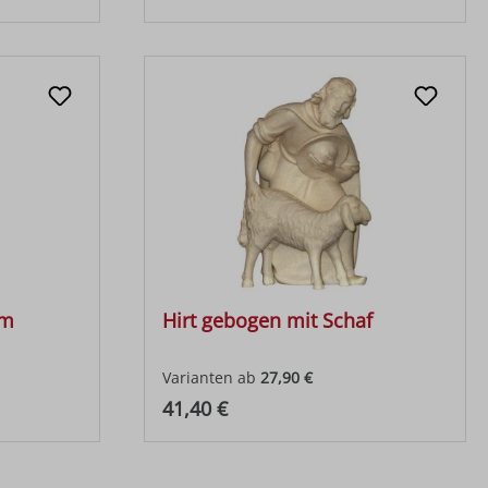
mm
Hirt gebogen mit Schaf
Varianten ab
27,90 €
Regulärer Preis:
41,40 €