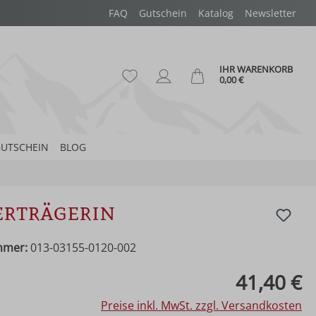
FAQ
Gutschein
Katalog
Newsletter
IHR WARENKORB
Du hast 0 Produkte auf dem Merk
Ware
0,00 €
UTSCHEIN
BLOG
rträgerin
mmer:
013-03155-0120-002
eis:
41,40 €
Preise inkl. MwSt. zzgl. Versandkosten