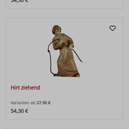
54,30 €
Hirt ziehend
Varianten ab
27,90 €
Regulärer Preis:
54,30 €