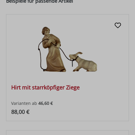
Beispiele für passende Artikel
Hirt mit starrköpfiger Ziege
Varianten ab
46,60 €
Regulärer Preis:
88,00 €