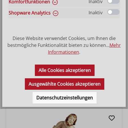
Inaktiv
Komfortfunktionen
Inaktiv
Shopware Analytics
Diese Website verwendet Cookies, um Ihnen die
bestmögliche Funktionalität bieten zu können...
Mehr
Informationen
.
Vater mit Fackel
Alle Cookies akzeptieren
Varianten ab
27,90 €
Ausgewählte Cookies akzeptieren
Regulärer Preis:
54,30 €
Datenschutzeinstellungen