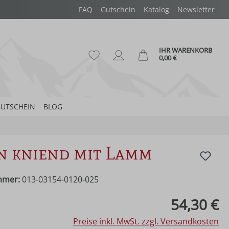
FAQ
Gutschein
Katalog
Newsletter
IHR WARENKORB
Du hast 0 Produkte auf dem Merk
Ware
0,00 €
UTSCHEIN
BLOG
n kniend mit Lamm
mmer:
013-03154-0120-025
eis:
54,30 €
Preise inkl. MwSt. zzgl. Versandkosten