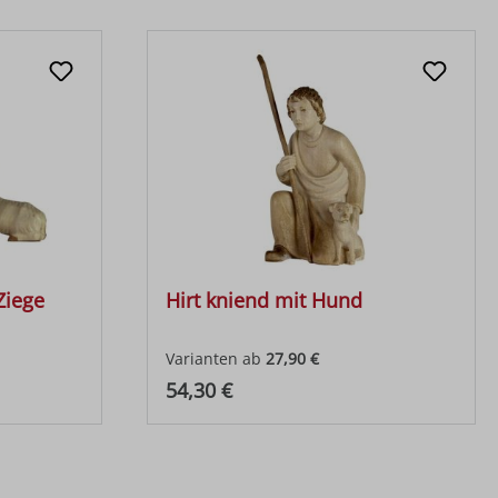
Ziege
Hirt kniend mit Hund
Varianten ab
27,90 €
Regulärer Preis:
54,30 €