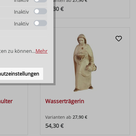
Varianten ab
27,90 €
Regulärer Preis:
54,30 €
Inaktiv
Inaktiv
ten zu können...
Mehr
utzeinstellungen
ulter
Wasserträgerin
Varianten ab
27,90 €
Regulärer Preis:
54,30 €