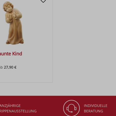
aunte Kind
ab
27,90 €
 Preis:
ANZJÄHRIGE
INDIVIDUELLE
RIPPENAUSSTELLUNG
BERATUNG