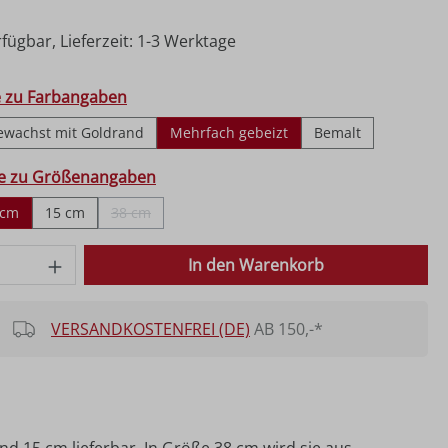
fügbar, Lieferzeit: 1-3 Werktage
hlen
e zu Farbangaben
ewachst mit Goldrand
Mehrfach gebeizt
Bemalt
ählen
fe zu Größenangaben
 cm
15 cm
38 cm
(Diese Option ist zurzeit nicht verfügbar.)
 Anzahl: Gib den gewünschten Wert ein o
In den Warenkorb
VERSANDKOSTENFREI (DE)
AB 150,-*