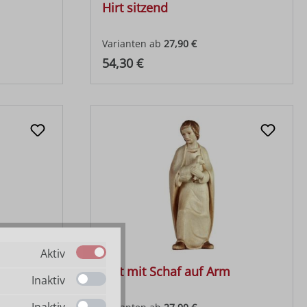
Hirt sitzend
Varianten ab
27,90 €
Regulärer Preis:
54,30 €
Aktiv
 Schulter
Hirt mit Schaf auf Arm
Inaktiv
Inaktiv