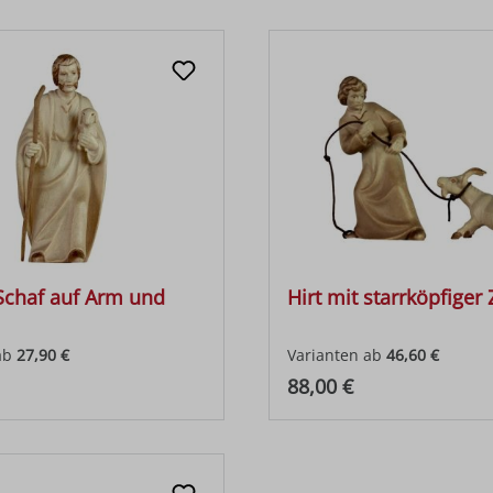
 Schaf auf Arm und
Hirt mit starrköpfiger 
ab
27,90 €
Varianten ab
46,60 €
 Preis:
Regulärer Preis:
88,00 €