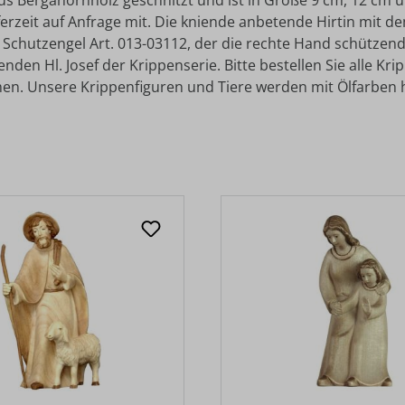
us Bergahornholz geschnitzt und ist in Größe 9 cm, 12 cm un
ieferzeit auf Anfrage mit. Die kniende anbetende Hirtin mit
 Schutzengel Art. 013-03112, der die rechte Hand schützen
en Hl. Josef der Krippenserie. Bitte bestellen Sie alle Kri
en. Unsere Krippenfiguren und Tiere werden mit Ölfarben