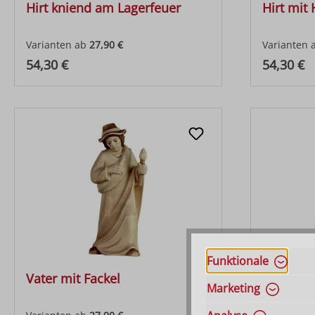
Hirt kniend am Lagerfeuer
Hirt mit
Varianten ab
27,90 €
Varianten 
Regulärer Preis:
Regulärer
54,30 €
54,30 €
Funktionale
Vater mit Fackel
Hirt geb
Marketing