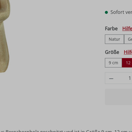
Sofort ver
auswä
Farbe
Hilf
Natur
G
ausw
Größe
Hil
9 cm
12
Produkt