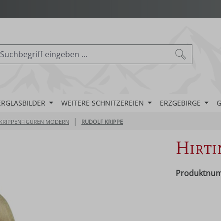
ERGLASBILDER
WEITERE SCHNITZEREIEN
ERZGEBIRGE
G
|
KRIPPENFIGUREN MODERN
RUDOLF KRIPPE
Hirti
Produktnu
Regulärer Pr