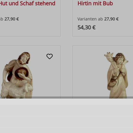
 Hut und Schaf stehend
Hirtin mit Bub
ab
27,90 €
Varianten ab
27,90 €
 Preis:
Regulärer Preis:
54,30 €
ogen mit Schaf
Hirt mit Ziegenkitz auf