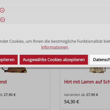
ab
27,90 €
Varianten ab
27,90 €
 Preis:
Regulärer Preis:
54,30 €
det Cookies, um Ihnen die bestmögliche Funktionalität bie
Informationen
.
eptieren
Ausgewählte Cookies akzeptieren
Datensch
hend
Hirt mit Lamm auf Sch
ab
27,90 €
Varianten ab
27,90 €
 Preis:
Regulärer Preis:
54,30 €