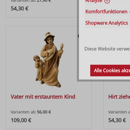
Analyse
Varianten ab
27,90 €
Varianten 
Regulärer Preis:
Regulärer
54,30 €
54,30 €
Komfortfunktionen
Shopware Analytics
Diese Website verwen
Alle Cookies akz
Vater mit erstauntem Kind
Hirt zie
Varianten ab
56,00 €
Varianten 
Regulärer Preis:
Regulärer
109,00 €
54,30 €