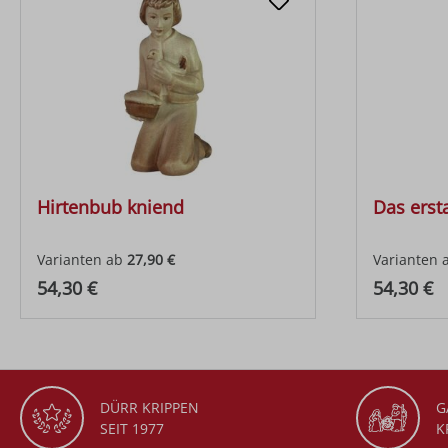
Hirtenbub kniend
Das erst
Varianten ab
27,90 €
Varianten 
Regulärer Preis:
Regulärer
54,30 €
54,30 €
DÜRR KRIPPEN
G
SEIT 1977
K