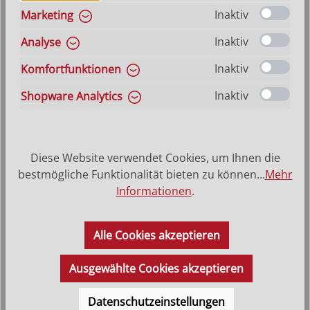
Inaktiv
Marketing
Inaktiv
Analyse
Inaktiv
Komfortfunktionen
Inaktiv
Shopware Analytics
Diese Website verwendet Cookies, um Ihnen die
bestmögliche Funktionalität bieten zu können...
Mehr
Informationen
.
Schutzengel
Alle Cookies akzeptieren
Varianten ab
27,90 €
Regulärer Preis:
31,00 €
Ausgewählte Cookies akzeptieren
Datenschutzeinstellungen