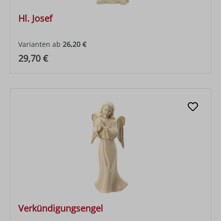
Hl. Josef
Varianten ab
26,20 €
Regulärer Preis:
29,70 €
Verkündigungsengel