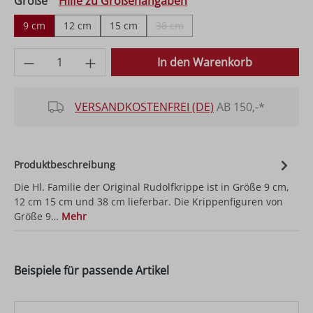
auswählen
Größe
Hilfe zu Größenangaben
9 cm
12 cm
15 cm
38 cm
(Diese Option ist zurzeit nicht verfüg
Produkt Anzahl: Gib den gewünschten Wer
In den Warenkorb
VERSANDKOSTENFREI (DE)
AB 150,-*
Produktbeschreibung
Die Hl. Familie der Original Rudolfkrippe ist in Größe 9 cm,
12 cm 15 cm und 38 cm lieferbar. Die Krippenfiguren von
Größe 9…
Mehr
Beispiele für passende Artikel