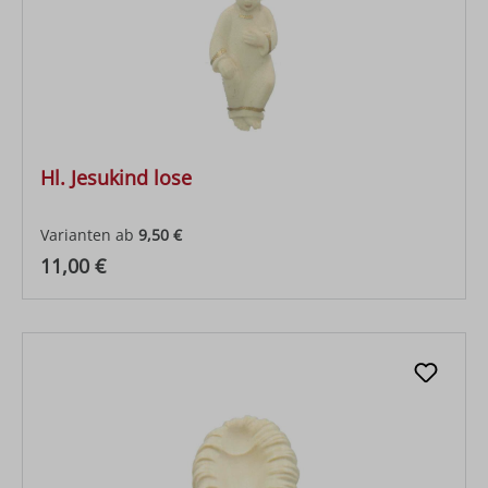
Hl. Jesukind lose
Varianten ab
9,50 €
Regulärer Preis:
11,00 €