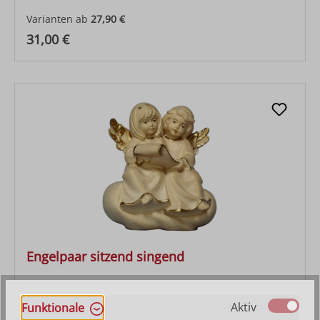
Varianten ab
27,90 €
Regulärer Preis:
31,00 €
Engelpaar sitzend singend
Varianten ab
27,90 €
Aktiv
Funktionale
Regulärer Preis:
36,30 €