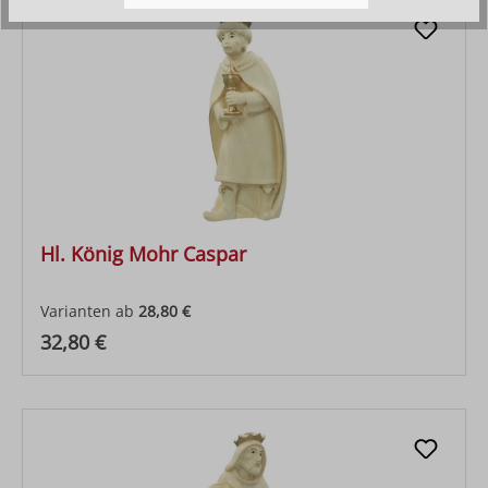
Hl. König Mohr Caspar
Varianten ab
28,80 €
Regulärer Preis:
32,80 €