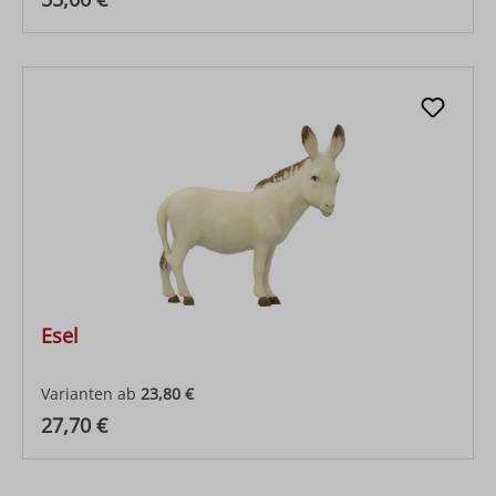
Esel
Varianten ab
23,80 €
Regulärer Preis:
27,70 €