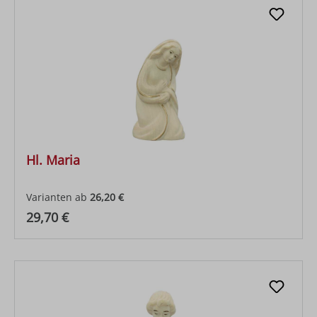
Hl. Maria
Varianten ab
26,20 €
Regulärer Preis:
29,70 €