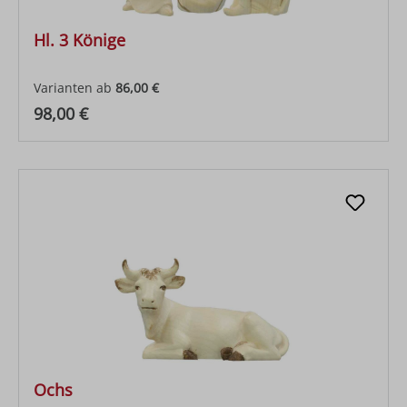
Hl. 3 Könige
Varianten ab
86,00 €
Regulärer Preis:
98,00 €
Ochs