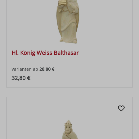
Hl. König Weiss Balthasar
Varianten ab
28,80 €
Regulärer Preis:
32,80 €