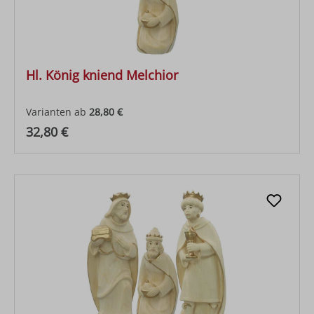
Hl. König kniend Melchior
Varianten ab
28,80 €
Regulärer Preis:
32,80 €