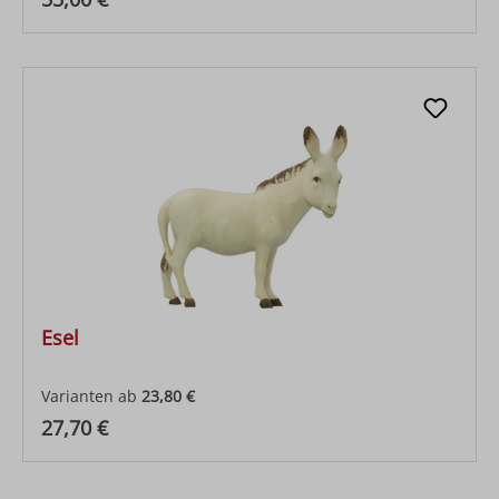
Esel
Varianten ab
23,80 €
Regulärer Preis:
27,70 €