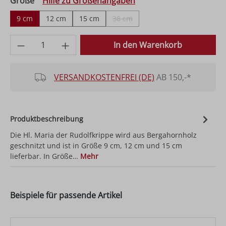
auswählen
Größe
Hilfe zu Größenangaben
9 cm
12 cm
15 cm
38 cm
(Diese Option ist zurzeit nicht verfüg
Produkt Anzahl: Gib den gewünschten Wer
In den Warenkorb
VERSANDKOSTENFREI (DE)
AB 150,-*
Produktbeschreibung
Die Hl. Maria der Rudolfkrippe wird aus Bergahornholz
geschnitzt und ist in Größe 9 cm, 12 cm und 15 cm
lieferbar. In Größe…
Mehr
Beispiele für passende Artikel