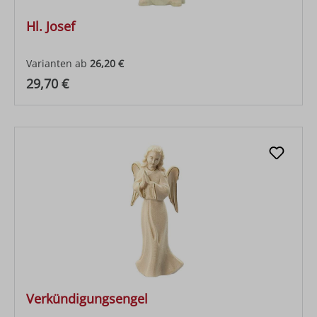
Hl. Josef
Varianten ab
26,20 €
Regulärer Preis:
29,70 €
Verkündigungsengel