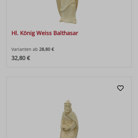
Hl. König Weiss Balthasar
Varianten ab
28,80 €
Regulärer Preis:
32,80 €