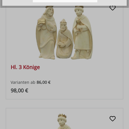
Hl. 3 Könige
Varianten ab
86,00 €
Regulärer Preis:
98,00 €