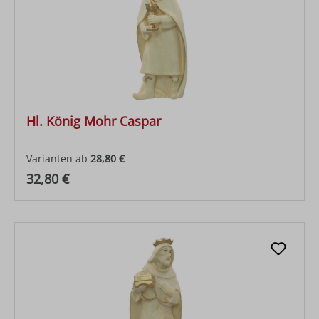
Hl. König Mohr Caspar
Varianten ab
28,80 €
Regulärer Preis:
32,80 €