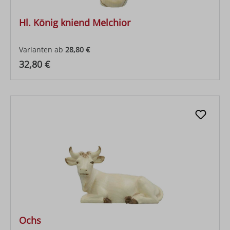
Hl. König kniend Melchior
Varianten ab
28,80 €
Regulärer Preis:
32,80 €
Ochs