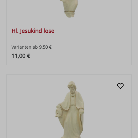
Hl. Jesukind lose
Varianten ab
9,50 €
Regulärer Preis:
11,00 €