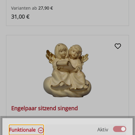
Varianten ab
27,90 €
Regulärer Preis:
31,00 €
Engelpaar sitzend singend
Varianten ab
27,90 €
Aktiv
Funktionale
Regulärer Preis:
36,30 €