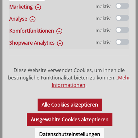
Inaktiv
Marketing
Inaktiv
Analyse
Inaktiv
Komfortfunktionen
Inaktiv
Shopware Analytics
Diese Website verwendet Cookies, um Ihnen die
bestmögliche Funktionalität bieten zu können...
Mehr
Informationen
.
Schutzengel
Alle Cookies akzeptieren
Varianten ab
27,90 €
Regulärer Preis:
31,00 €
Ausgewählte Cookies akzeptieren
Datenschutzeinstellungen