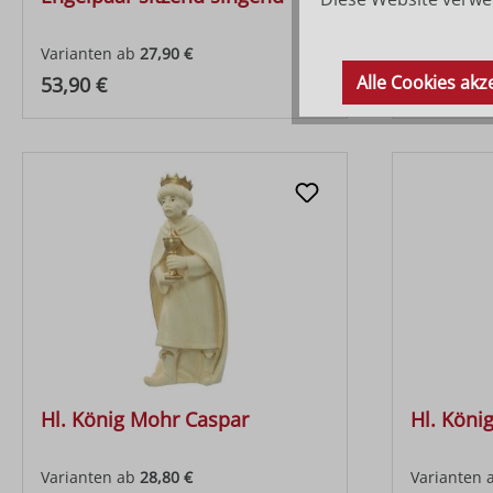
Varianten ab
27,90 €
Varianten 
Alle Cookies akz
Regulärer Preis:
Regulärer
53,90 €
47,10 €
Hl. König Mohr Caspar
Hl. Köni
Varianten ab
28,80 €
Varianten 