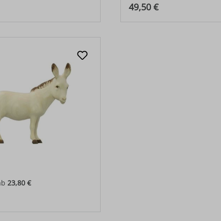
 Preis:
Regulärer Preis:
49,50 €
ab
23,80 €
 Preis: