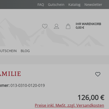
FAQ
Gutschein
Katalog
Newsletter
IHR WARENKORB
Du hast 0 Produkte auf dem Merk
Ware
0,00 €
UTSCHEIN
BLOG
amilie
mmer:
013-0310-0120-019
eis:
126,00 €
Preise inkl. MwSt. zzgl. Versandkosten