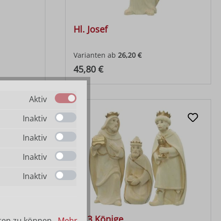
Hl. Josef
Varianten ab
26,20 €
Regulärer Preis:
45,80 €
Aktiv
Inaktiv
Inaktiv
Inaktiv
Inaktiv
Hl. 3 Könige
ten zu können...
Mehr