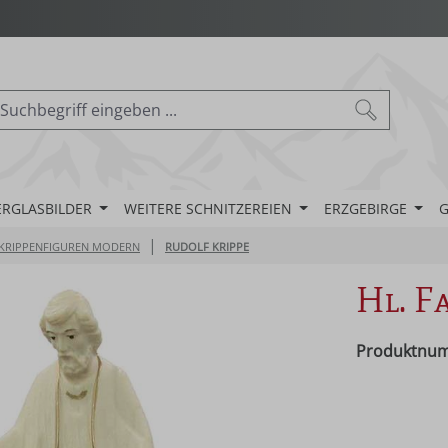
ERGLASBILDER
WEITERE SCHNITZEREIEN
ERZGEBIRGE
G
|
KRIPPENFIGUREN MODERN
RUDOLF KRIPPE
Hl. F
Produktnu
Regulärer Pr