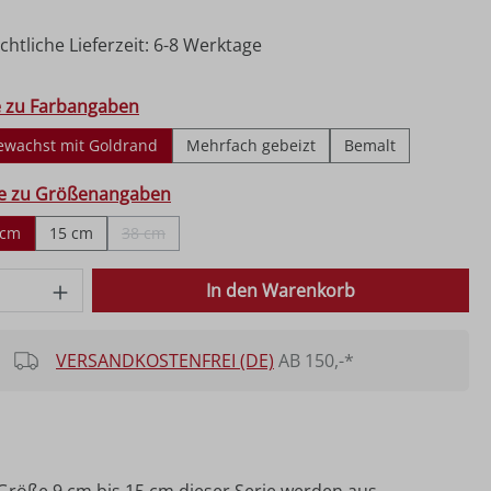
htliche Lieferzeit: 6-8 Werktage
hlen
e zu Farbangaben
ewachst mit Goldrand
Mehrfach gebeizt
Bemalt
ählen
fe zu Größenangaben
 cm
15 cm
38 cm
(Diese Option ist zurzeit nicht verfügbar.)
 Anzahl: Gib den gewünschten Wert ein o
In den Warenkorb
VERSANDKOSTENFREI (DE)
AB 150,-*