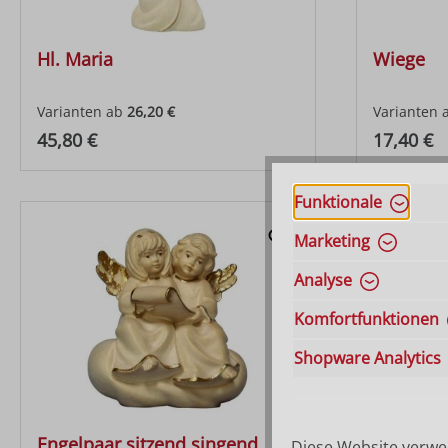
Hl. Maria
Wiege
Varianten ab
26,20 €
Varianten 
Regulärer Preis:
Regulärer
45,80 €
17,40 €
Funktionale
Marketing
Analyse
Komfortfunktionen
Shopware Analytics
Engelpaar sitzend singend
Verkünd
Diese Website verwen