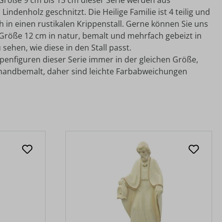
n Größe 9 cm bis 15 cm dieser Serie werden aus
ndenholz geschnitzt. Die Heilige Familie ist 4 teilig und
h in einen rustikalen Krippenstall. Gerne können Sie uns
 Größe 12 cm in natur, bemalt und mehrfach gebeizt in
ehen, wie diese in den Stall passt.
ppenfiguren dieser Serie immer in der gleichen Größe,
 handbemalt, daher sind leichte Farbabweichungen