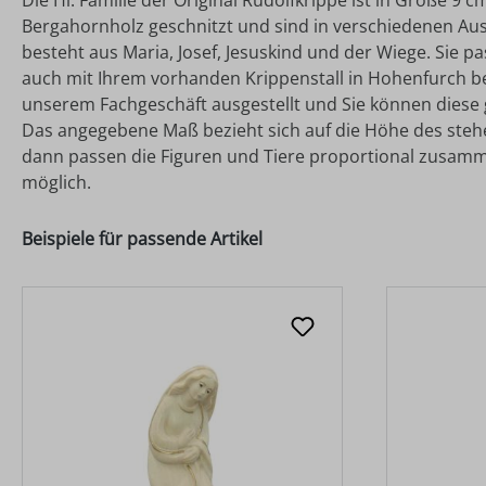
Die Hl. Familie der Original Rudolfkrippe ist in Größe 9
Bergahornholz geschnitzt und sind in verschiedenen Ausfüh
besteht aus Maria, Josef, Jesuskind und der Wiege. Sie p
auch mit Ihrem vorhanden Krippenstall in Hohenfurch be
unserem Fachgeschäft ausgestellt und Sie können diese g
Das angegebene Maß bezieht sich auf die Höhe des stehend
dann passen die Figuren und Tiere proportional zusamm
möglich.
Beispiele für passende Artikel