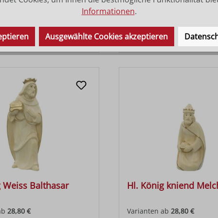
Informationen
.
ab
27,90 €
Varianten ab
27,90 €
eptieren
Ausgewählte Cookies akzeptieren
Datensch
 Preis:
Regulärer Preis:
47,10 €
g Weiss Balthasar
Hl. König kniend Melc
ab
28,80 €
Varianten ab
28,80 €