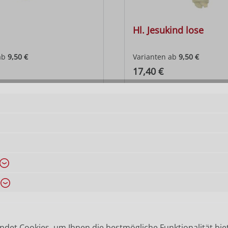
Hl. Jesukind lose
ab
9,50 €
Varianten ab
9,50 €
 Preis:
Regulärer Preis:
17,40 €
igungsengel
Schutzengel
det Cookies, um Ihnen die bestmögliche Funktionalität bie