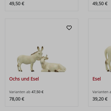
Regulärer Preis:
Regulärer
49,50 €
49,50 €
Ochs und Esel
Esel
Varianten ab
47,50 €
Varianten 
Regulärer Preis:
Regulärer
78,00 €
39,20 €