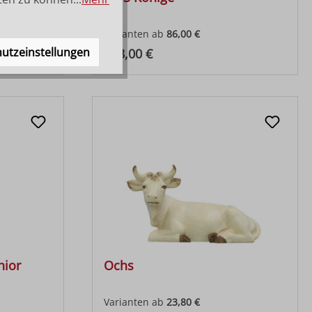
Varianten ab
86,00 €
utzeinstellungen
Regulärer Preis:
148,00 €
hior
Ochs
Varianten ab
23,80 €