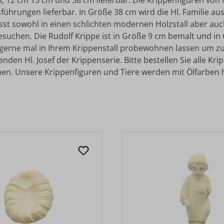
 cm, 12 cm 15 cm und 38 cm lieferbar. Die Krippenfiguren vo
rungen lieferbar. In Größe 38 cm wird die Hl. Familie aus Li
asst sowohl in einen schlichten modernen Holzstall aber auc
suchen. Die Rudolf Krippe ist in Größe 9 cm bemalt und in
erne mal in Ihrem Krippenstall probewohnen lassen um zu s
en Hl. Josef der Krippenserie. Bitte bestellen Sie alle Kri
en. Unsere Krippenfiguren und Tiere werden mit Ölfarben