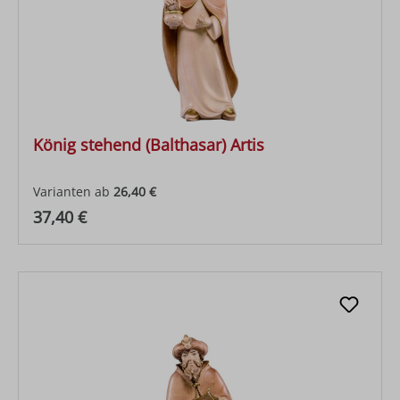
König stehend (Balthasar) Artis
Varianten ab
26,40 €
Regulärer Preis:
37,40 €