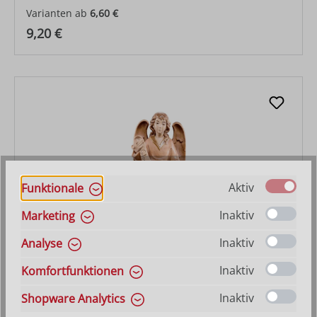
Varianten ab
6,60 €
Regulärer Preis:
9,20 €
Aktiv
Funktionale
Inaktiv
Marketing
Inaktiv
Analyse
Gloriaengel Artis
Inaktiv
Komfortfunktionen
Varianten ab
25,10 €
Inaktiv
Shopware Analytics
Regulärer Preis:
34,30 €