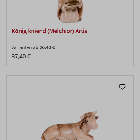
König kniend (Melchior) Artis
Varianten ab
26,40 €
Regulärer Preis:
37,40 €