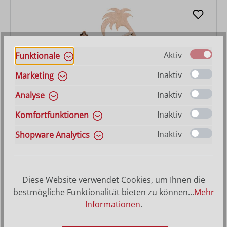
Aktiv
Funktionale
Inaktiv
Marketing
Inaktiv
Analyse
Inaktiv
Komfortfunktionen
Krippenset Artis mit Stall Nr. 4707 17-teilig
Inaktiv
Shopware Analytics
Varianten ab
409,00 €
Regulärer Preis:
631,00 €
Diese Website verwendet Cookies, um Ihnen die
bestmögliche Funktionalität bieten zu können...
Mehr
Informationen
.