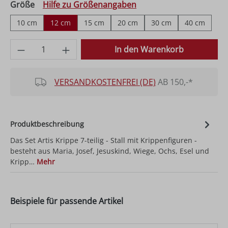
auswählen
Größe
Hilfe zu Größenangaben
10 cm
12 cm
15 cm
20 cm
30 cm
40 cm
Produkt Anzahl: Gib den gewünschten Wer
In den Warenkorb
VERSANDKOSTENFREI (DE)
AB 150,-*
Produktbeschreibung
Das Set Artis Krippe 7-teilig - Stall mit Krippenfiguren -
besteht aus Maria, Josef, Jesuskind, Wiege, Ochs, Esel und
Kripp…
Mehr
Beispiele für passende Artikel