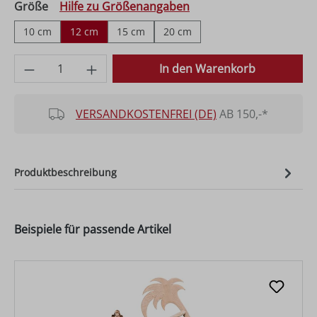
auswählen
Größe
Hilfe zu Größenangaben
10 cm
12 cm
15 cm
20 cm
Produkt Anzahl: Gib den gewünschten Wer
In den Warenkorb
VERSANDKOSTENFREI (DE)
AB 150,-*
Produktbeschreibung
Beispiele für passende Artikel