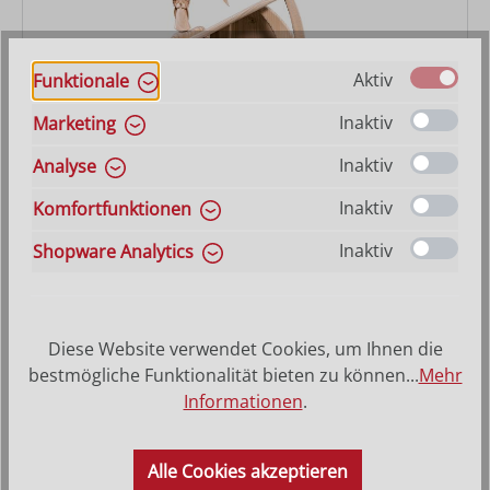
Aktiv
Funktionale
Inaktiv
Marketing
Inaktiv
Analyse
Krippenset Artis mit Stall Nr. 4707 17-teilig
Inaktiv
Komfortfunktionen
Varianten ab
409,00 €
Inaktiv
Shopware Analytics
Regulärer Preis:
631,00 €
Diese Website verwendet Cookies, um Ihnen die
bestmögliche Funktionalität bieten zu können...
Mehr
Informationen
.
Alle Cookies akzeptieren