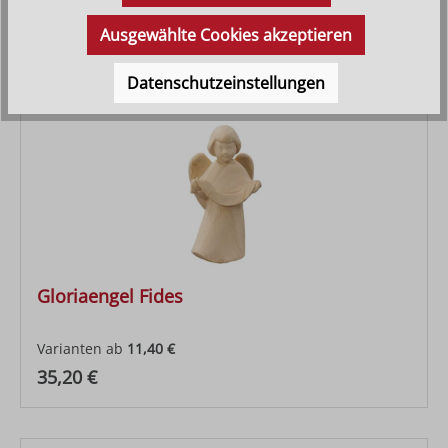
Ausgewählte Cookies akzeptieren
Datenschutzeinstellungen
Gloriaengel Fides
Varianten ab
11,40 €
Regulärer Preis:
35,20 €