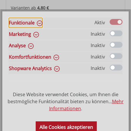
Varianten ab
4,80 €
Regulärer Preis:
11,00 €
Aktiv
Funktionale
Inaktiv
Marketing
Inaktiv
Analyse
Inaktiv
Komfortfunktionen
Inaktiv
Shopware Analytics
Diese Website verwendet Cookies, um Ihnen die
bestmögliche Funktionalität bieten zu können...
Mehr
Wiege Fides
Informationen
.
Varianten ab
5,10 €
Alle Cookies akzeptieren
Regulärer Preis:
11,00 €