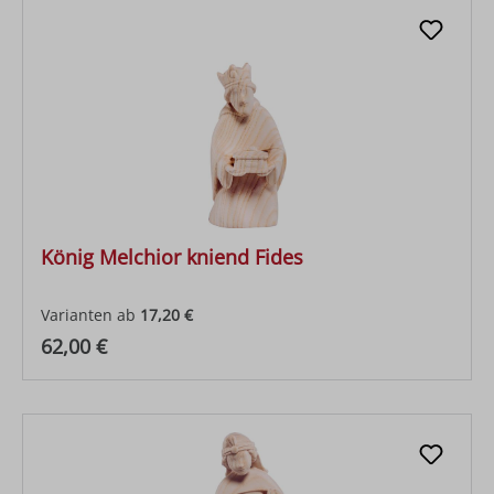
König Melchior kniend Fides
Varianten ab
17,20 €
Regulärer Preis:
62,00 €