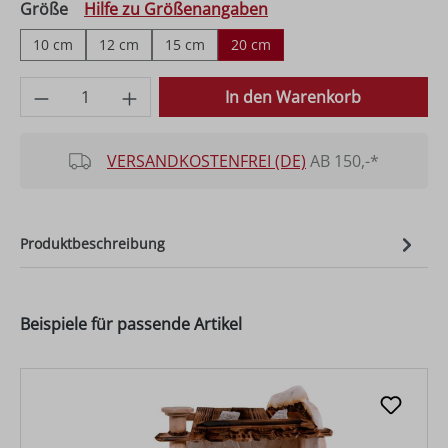
auswählen
Größe
Hilfe zu Größenangaben
10 cm
12 cm
15 cm
20 cm
Produkt Anzahl: Gib den gewünschten Wer
In den Warenkorb
VERSANDKOSTENFREI (DE)
AB 150,-*
Produktbeschreibung
Beispiele für passende Artikel