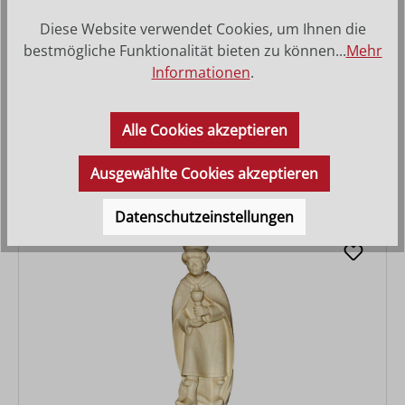
Diese Website verwendet Cookies, um Ihnen die
bestmögliche Funktionalität bieten zu können...
Mehr
Informationen
.
Hl. König kniend Melchior
Alle Cookies akzeptieren
Varianten ab
28,80 €
Regulärer Preis:
43,10 €
Ausgewählte Cookies akzeptieren
Datenschutzeinstellungen