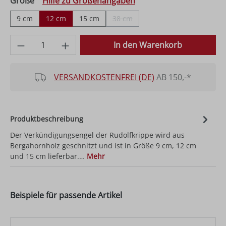
auswählen
Größe
Hilfe zu Größenangaben
9 cm
12 cm
15 cm
38 cm
(Diese Option ist zurzeit nicht verfüg
Produkt Anzahl: Gib den gewünschten Wer
In den Warenkorb
VERSANDKOSTENFREI (DE)
AB 150,-*
Produktbeschreibung
Der Verkündigungsengel der Rudolfkrippe wird aus
Bergahornholz geschnitzt und ist in Größe 9 cm, 12 cm
und 15 cm lieferbar.…
Mehr
Beispiele für passende Artikel