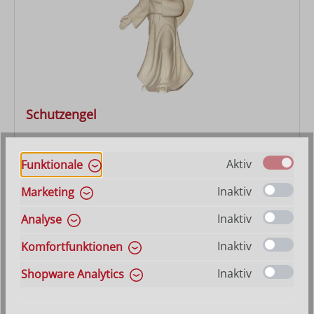
Schutzengel
Varianten ab
27,90 €
Aktiv
Funktionale
Regulärer Preis:
41,40 €
Inaktiv
Marketing
Inaktiv
Analyse
Inaktiv
Komfortfunktionen
Inaktiv
Shopware Analytics