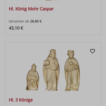
Hl. König Mohr Caspar
Varianten ab
28,80 €
Regulärer Preis:
43,10 €
Hl. 3 Könige