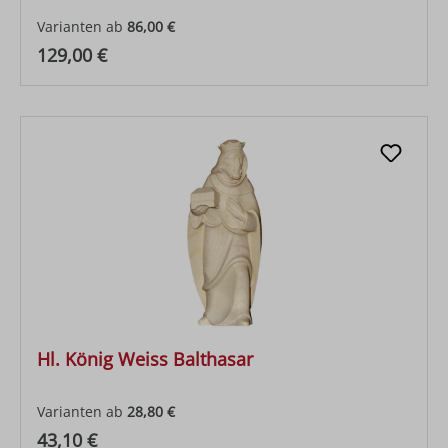
Varianten ab
86,00 €
Regulärer Preis:
129,00 €
Hl. König Weiss Balthasar
Varianten ab
28,80 €
Regulärer Preis:
43,10 €