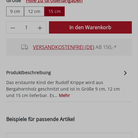
auswählen
Größe
Hilfe zu Größenangaben
9 cm
12 cm
15 cm
Produkt Anzahl: Gib den gewünschten Wer
In den Warenkorb
VERSANDKOSTENFREI (DE)
AB 150,-*
Produktbeschreibung
Das erstaunte Kind der Rudolf Krippe wird aus
Bergahornholz geschnitzt und ist in Größe 9 cm, 12 cm
und 15 cm lieferbar. Es…
Mehr
Beispiele für passende Artikel