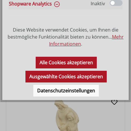
Inaktiv
Shopware Analytics
Diese Website verwendet Cookies, um Ihnen die
bestmögliche Funktionalität bieten zu können...
Mehr
Informationen
.
Vater mit erstauntem Kind
Alle Cookies akzeptieren
Varianten ab
56,00 €
Regulärer Preis:
126,00 €
Ausgewählte Cookies akzeptieren
Datenschutzeinstellungen