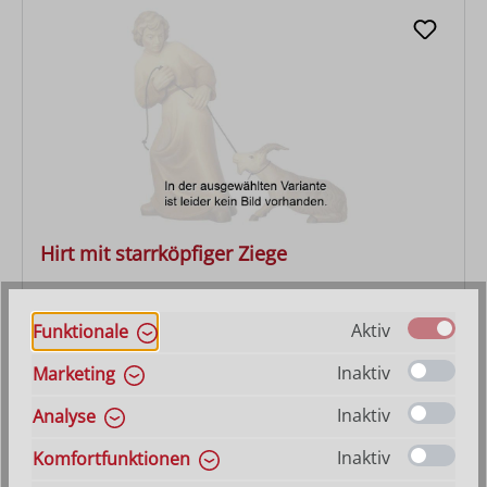
Hirt mit starrköpfiger Ziege
Varianten ab
46,60 €
Aktiv
Funktionale
Regulärer Preis:
107,00 €
Inaktiv
Marketing
Inaktiv
Analyse
Inaktiv
Komfortfunktionen