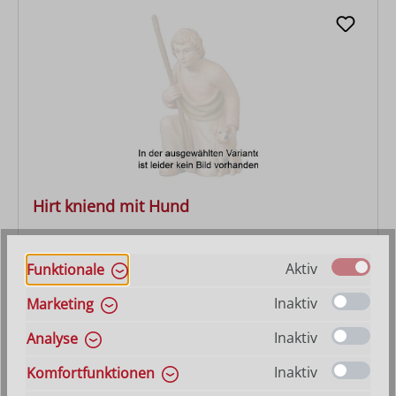
Hirt kniend mit Hund
Varianten ab
27,90 €
Aktiv
Funktionale
Regulärer Preis:
63,00 €
Inaktiv
Marketing
Inaktiv
Analyse
Inaktiv
Komfortfunktionen