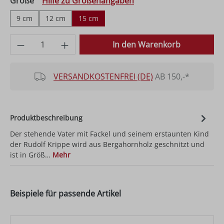
auswählen
Größe
Hilfe zu Größenangaben
9 cm
12 cm
15 cm
Produkt Anzahl: Gib den gewünschten Wer
In den Warenkorb
VERSANDKOSTENFREI (DE)
AB 150,-*
Produktbeschreibung
Der stehende Vater mit Fackel und seinem erstaunten Kind
der Rudolf Krippe wird aus Bergahornholz geschnitzt und
ist in Größ…
Mehr
Beispiele für passende Artikel