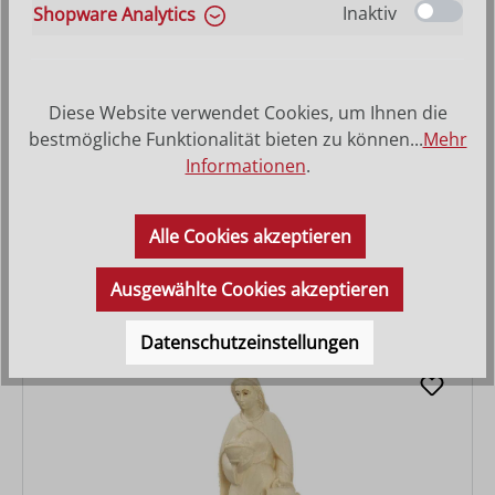
Inaktiv
Shopware Analytics
Diese Website verwendet Cookies, um Ihnen die
bestmögliche Funktionalität bieten zu können...
Mehr
Informationen
.
Hirt kniend mit Schaf auf Knie
Alle Cookies akzeptieren
Varianten ab
27,90 €
Regulärer Preis:
63,00 €
Ausgewählte Cookies akzeptieren
Datenschutzeinstellungen