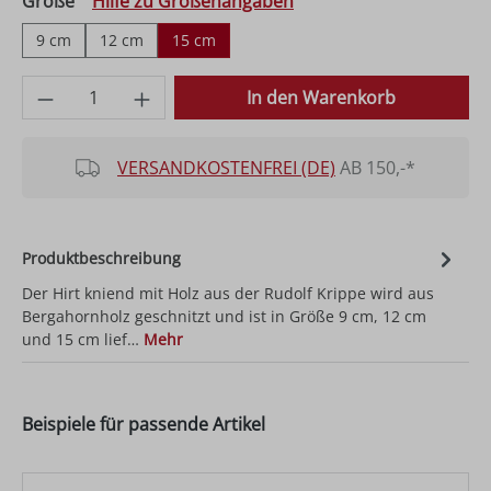
auswählen
Größe
Hilfe zu Größenangaben
9 cm
12 cm
15 cm
Produkt Anzahl: Gib den gewünschten Wer
In den Warenkorb
VERSANDKOSTENFREI (DE)
AB 150,-*
Produktbeschreibung
Der Hirt kniend mit Holz aus der Rudolf Krippe wird aus
Bergahornholz geschnitzt und ist in Größe 9 cm, 12 cm
und 15 cm lief…
Mehr
Beispiele für passende Artikel