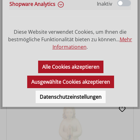
Inaktiv
Shopware Analytics
Diese Website verwendet Cookies, um Ihnen die
bestmögliche Funktionalität bieten zu können...
Mehr
Informationen
.
Hirtin mit Bub
Alle Cookies akzeptieren
Varianten ab
27,90 €
Regulärer Preis:
63,00 €
Ausgewählte Cookies akzeptieren
Datenschutzeinstellungen