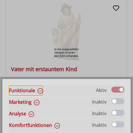
Vater mit erstauntem Kind
Varianten ab
56,00 €
Aktiv
Funktionale
Regulärer Preis:
126,00 €
Inaktiv
Marketing
Inaktiv
Analyse
Inaktiv
Komfortfunktionen