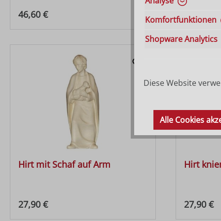
Analyse
Regulärer Preis:
Regulärer
46,60 €
27,90 €
Komfortfunktionen
Shopware Analytics
Diese Website verwen
Alle Cookies akz
Hirt mit Schaf auf Arm
Hirt kni
Regulärer Preis:
Regulärer
27,90 €
27,90 €