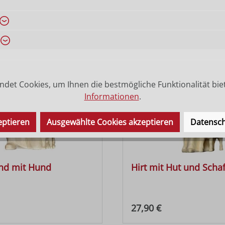
 Preis:
Regulärer Preis:
27,90 €
det Cookies, um Ihnen die bestmögliche Funktionalität bie
Informationen
.
eptieren
Ausgewählte Cookies akzeptieren
Datensch
end mit Hund
Hirt mit Hut und Scha
 Preis:
Regulärer Preis:
27,90 €