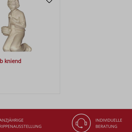
b kniend
 Preis:
ANZJÄHRIGE
INDIVIDUELLE
RIPPENAUSSTELLUNG
BERATUNG