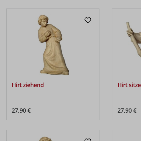
Hirt ziehend
Hirt sitz
Regulärer Preis:
Regulärer
27,90 €
27,90 €