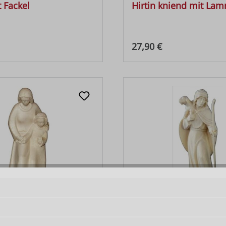
t Fackel
Hirtin kniend mit La
 Preis:
Regulärer Preis:
27,90 €
it Bub
Hirt mit Lamm auf Sch