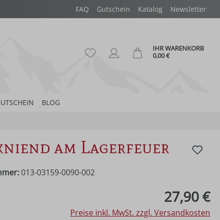
FAQ
Gutschein
Katalog
Newsletter
IHR WARENKORB
Du hast 0 Produkte auf dem Merk
Ware
0,00 €
UTSCHEIN
BLOG
kniend am Lagerfeuer
mmer:
013-03159-0090-002
eis:
27,90 €
Preise inkl. MwSt. zzgl. Versandkosten