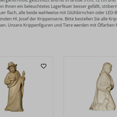
 Bergahornholz geschnitzt und ist in Größe 9 cm, 12 cm und 
nn Ihnen ein beleuchtetes Lagerfeuer besser gefällt, stöbe
uer flach, alle beide wahlweise mit Glühbirnchen oder LED-
en Hl. Josef der Krippenserie. Bitte bestellen Sie alle Kri
en. Unsere Krippenfiguren und Tiere werden mit Ölfarben