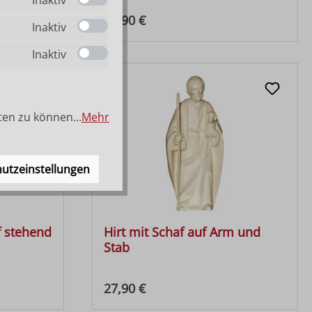
Regulärer Preis:
27,90 €
Inaktiv
Inaktiv
ten zu können...
Mehr
utzeinstellungen
f stehend
Hirt mit Schaf auf Arm und
Stab
Regulärer Preis:
27,90 €