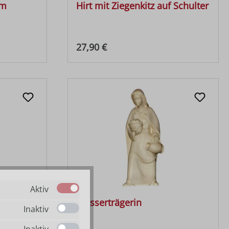
mm
Hirt mit Ziegenkitz auf Schulter
Regulärer Preis:
27,90 €
Aktiv
ulter
Wasserträgerin
Inaktiv
Inaktiv