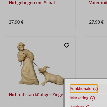
Hirt gebogen mit Schaf
Vater mi
Regulärer Preis:
Regulärer
27,90 €
27,90 €
Funktionale
Hirt mit starrköpfiger Ziege
Hirtin m
Marketing