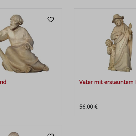
end
Vater mit erstauntem 
 Preis:
Regulärer Preis:
56,00 €