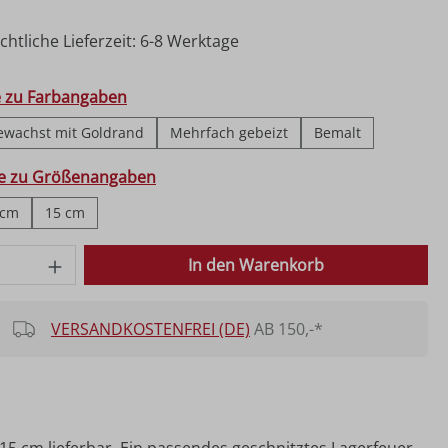
htliche Lieferzeit: 6-8 Werktage
hlen
e zu Farbangaben
ewachst mit Goldrand
Mehrfach gebeizt
Bemalt
ählen
fe zu Größenangaben
 cm
15 cm
 Anzahl: Gib den gewünschten Wert ein o
In den Warenkorb
VERSANDKOSTENFREI (DE)
AB 150,-*