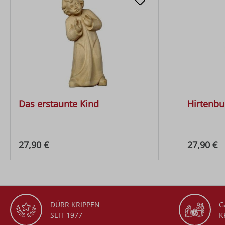
Das erstaunte Kind
Hirtenbu
Regulärer Preis:
Regulärer
27,90 €
27,90 €
DÜRR KRIPPEN
G
SEIT 1977
K