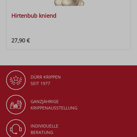
Hirtenbub kniend
Regulärer Preis:
27,90 €
DÜRR KRIPPEN
SEIT 1977
GANZJÄHRIGE
KRIPPENAUSSTELLUNG
INDIVIDUELLE
BERATUNG