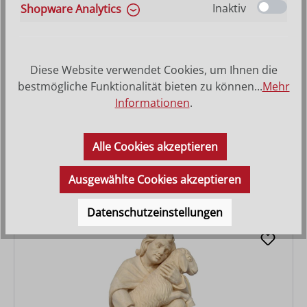
Inaktiv
Shopware Analytics
Diese Website verwendet Cookies, um Ihnen die
bestmögliche Funktionalität bieten zu können...
Mehr
Informationen
.
Vater mit erstauntem Kind
Alle Cookies akzeptieren
Regulärer Preis:
56,00 €
Ausgewählte Cookies akzeptieren
Datenschutzeinstellungen