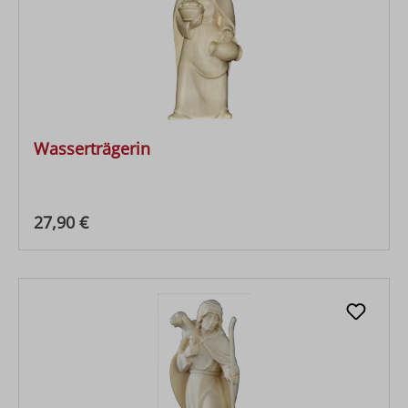
Wasserträgerin
Regulärer Preis:
27,90 €