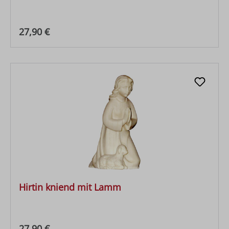
Regulärer Preis:
27,90 €
Hirtin kniend mit Lamm
Regulärer Preis:
27,90 €