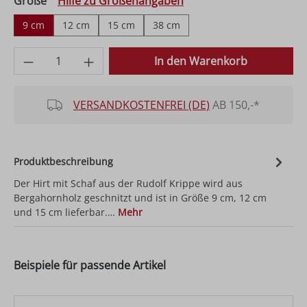
auswählen
Größe
Hilfe zu Größenangaben
9 cm
12 cm
15 cm
38 cm
Produkt Anzahl: Gib den gewünschten Wer
In den Warenkorb
VERSANDKOSTENFREI (DE)
AB 150,-*
Produktbeschreibung
Der Hirt mit Schaf aus der Rudolf Krippe wird aus
Bergahornholz geschnitzt und ist in Größe 9 cm, 12 cm
und 15 cm lieferbar.…
Mehr
Beispiele für passende Artikel