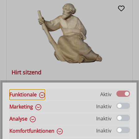
Hirt sitzend
Aktiv
Funktionale
Regulärer Preis:
27,90 €
Inaktiv
Marketing
Inaktiv
Analyse
Inaktiv
Komfortfunktionen