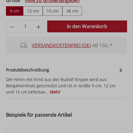
auswählen
Größe
Hilfe zu Größenangaben
9 cm
12 cm
15 cm
38 cm
Produkt Anzahl: Gib den gewünschten Wer
In den Warenkorb
VERSANDKOSTENFREI (DE)
AB 150,-*
Produktbeschreibung
Die Hirtin mit Kind aus der Rudolf Krippe wird aus
Bergahornholz geschnitzt und ist in Größe 9 cm, 12 cm
und 15 cm lieferbar…
Mehr
Beispiele für passende Artikel