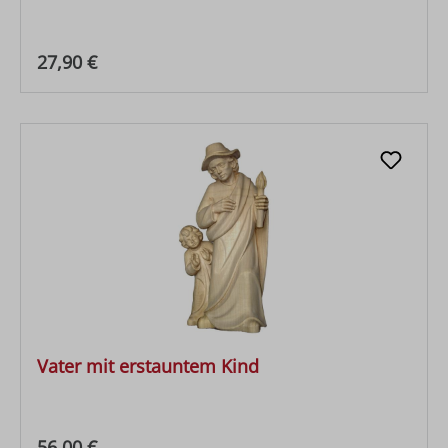
Regulärer Preis:
27,90 €
Vater mit erstauntem Kind
Regulärer Preis:
56,00 €