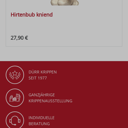
Hirtenbub kniend
Regulärer Preis:
27,90 €
DÜRR KRIPPEN
SEIT 1977
GANZJÄHRIGE
KRIPPENAUSSTELLUNG
INDIVIDUELLE
BERATUNG