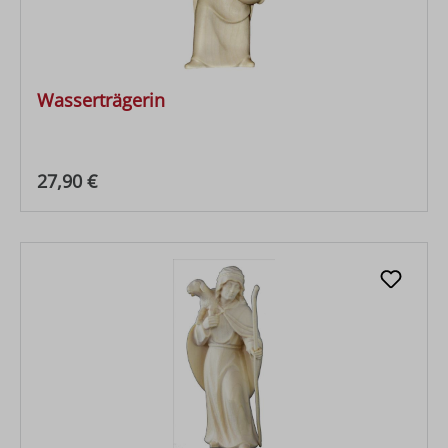
Wasserträgerin
Regulärer Preis:
27,90 €