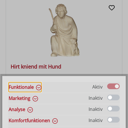
Hirt kniend mit Hund
Aktiv
Funktionale
Regulärer Preis:
27,90 €
Inaktiv
Marketing
Inaktiv
Analyse
Inaktiv
Komfortfunktionen