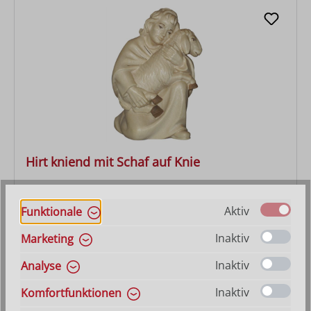
Hirt kniend mit Schaf auf Knie
Varianten ab
27,90 €
Aktiv
Funktionale
Regulärer Preis:
47,10 €
Inaktiv
Marketing
Inaktiv
Analyse
Inaktiv
Komfortfunktionen