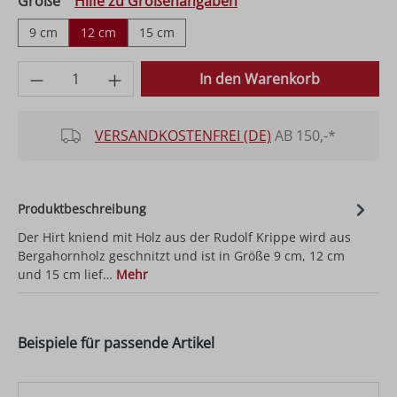
auswählen
Größe
Hilfe zu Größenangaben
9 cm
12 cm
15 cm
Produkt Anzahl: Gib den gewünschten Wer
In den Warenkorb
VERSANDKOSTENFREI (DE)
AB 150,-*
Produktbeschreibung
Der Hirt kniend mit Holz aus der Rudolf Krippe wird aus
Bergahornholz geschnitzt und ist in Größe 9 cm, 12 cm
und 15 cm lief…
Mehr
Beispiele für passende Artikel