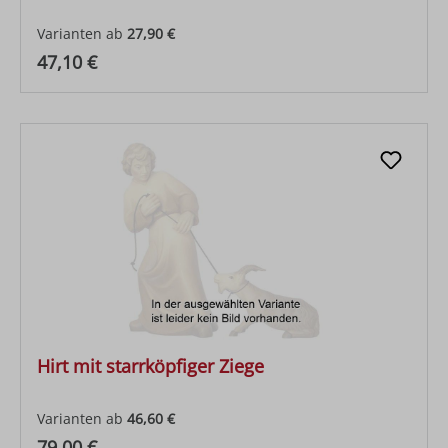
Varianten ab
27,90 €
Regulärer Preis:
47,10 €
Hirt mit starrköpfiger Ziege
Varianten ab
46,60 €
Regulärer Preis:
79,00 €