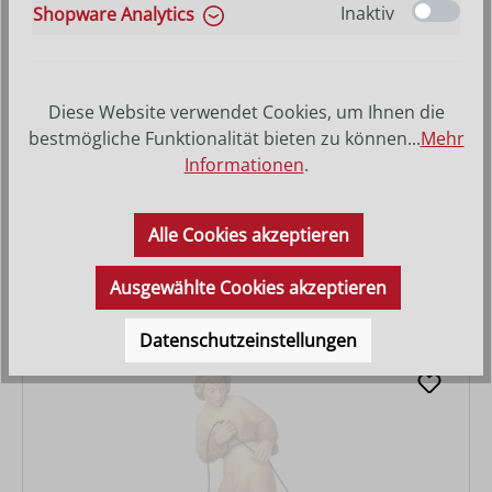
Inaktiv
Shopware Analytics
Diese Website verwendet Cookies, um Ihnen die
bestmögliche Funktionalität bieten zu können...
Mehr
Informationen
.
Vater mit Fackel
Alle Cookies akzeptieren
Varianten ab
27,90 €
Regulärer Preis:
47,10 €
Ausgewählte Cookies akzeptieren
Datenschutzeinstellungen