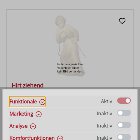
Hirt ziehend
Aktiv
Funktionale
Varianten ab
27,90 €
Regulärer Preis:
47,10 €
Inaktiv
Marketing
Inaktiv
Analyse
Inaktiv
Komfortfunktionen