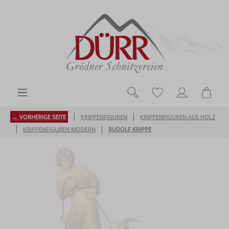
Zum Hauptinhalt springen
Du hast 0 Produk
Ware
|
|
← VORHERIGE SEITE
KRIPPENFIGUREN
KRIPPENFIGUREN AUS HOLZ
|
|
KRIPPENFIGUREN MODERN
RUDOLF KRIPPE
Bildergalerie überspringen