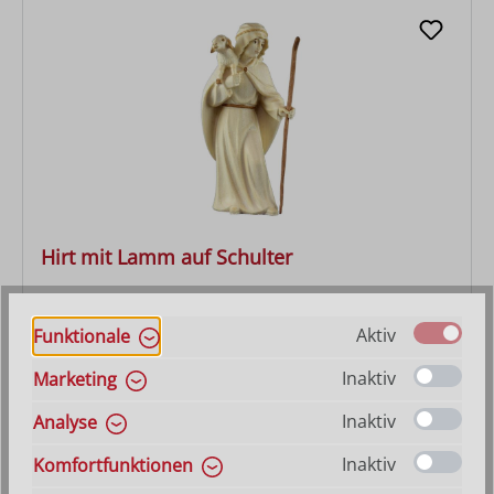
Hirt mit Lamm auf Schulter
Varianten ab
27,90 €
Aktiv
Funktionale
Regulärer Preis:
47,10 €
Inaktiv
Marketing
Inaktiv
Analyse
Inaktiv
Komfortfunktionen