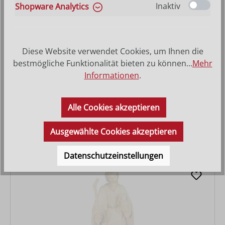
Inaktiv
Shopware Analytics
Diese Website verwendet Cookies, um Ihnen die
bestmögliche Funktionalität bieten zu können...
Mehr
Informationen
.
Hirtin mit Bub
Alle Cookies akzeptieren
Varianten ab
27,90 €
Regulärer Preis:
47,10 €
Ausgewählte Cookies akzeptieren
Datenschutzeinstellungen