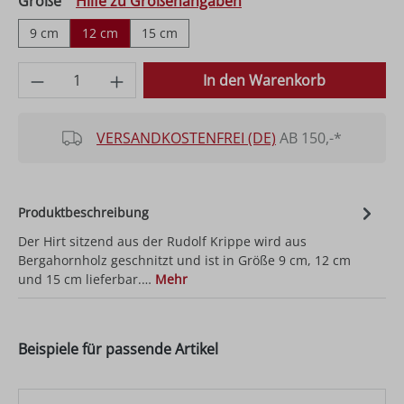
auswählen
Größe
Hilfe zu Größenangaben
9 cm
12 cm
15 cm
Produkt Anzahl: Gib den gewünschten Wer
In den Warenkorb
VERSANDKOSTENFREI (DE)
AB 150,-*
Produktbeschreibung
Der Hirt sitzend aus der Rudolf Krippe wird aus
Bergahornholz geschnitzt und ist in Größe 9 cm, 12 cm
und 15 cm lieferbar.…
Mehr
Beispiele für passende Artikel