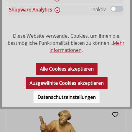
Inaktiv
Shopware Analytics
Diese Website verwendet Cookies, um Ihnen die
bestmögliche Funktionalität bieten zu können...
Mehr
Informationen
.
Vater mit erstauntem Kind
Alle Cookies akzeptieren
Varianten ab
56,00 €
Ausgewählte Cookies akzeptieren
Regulärer Preis:
173,00 €
Datenschutzeinstellungen