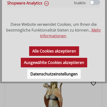
Inaktiv
Shopware Analytics
Diese Website verwendet Cookies, um Ihnen die
bestmögliche Funktionalität bieten zu können...
Mehr
Informationen
.
Hirt mit Hut und Schaf stehend
Alle Cookies akzeptieren
Varianten ab
27,90 €
Regulärer Preis:
86,00 €
Ausgewählte Cookies akzeptieren
Datenschutzeinstellungen