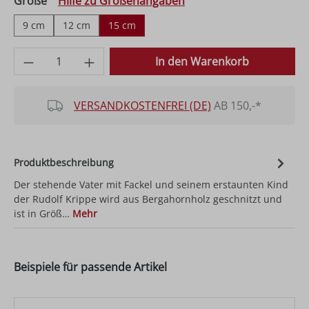
auswählen
Größe
Hilfe zu Größenangaben
9 cm
12 cm
15 cm
Produkt Anzahl: Gib den gewünschten Wer
In den Warenkorb
VERSANDKOSTENFREI (DE)
AB 150,-*
Produktbeschreibung
Der stehende Vater mit Fackel und seinem erstaunten Kind
der Rudolf Krippe wird aus Bergahornholz geschnitzt und
ist in Größ…
Mehr
Beispiele für passende Artikel