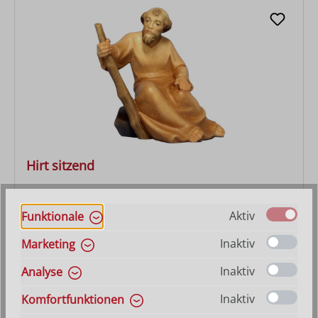
Hirt sitzend
Varianten ab
27,90 €
Aktiv
Funktionale
Regulärer Preis:
86,00 €
Inaktiv
Marketing
Inaktiv
Analyse
Inaktiv
Komfortfunktionen