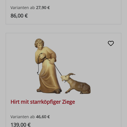
Varianten ab
27,90 €
Regulärer Preis:
86,00 €
Hirt mit starrköpfiger Ziege
Varianten ab
46,60 €
Regulärer Preis:
139,00 €