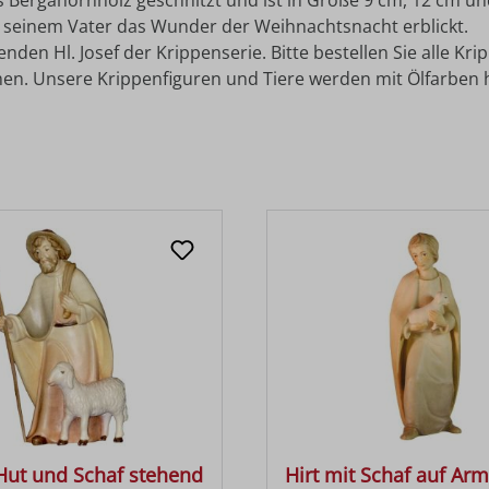
s Bergahornholz geschnitzt und ist in Größe 9 cm, 12 cm und
er seinem Vater das Wunder der Weihnachtsnacht erblickt.
en Hl. Josef der Krippenserie. Bitte bestellen Sie alle Kri
en. Unsere Krippenfiguren und Tiere werden mit Ölfarben
 Hut und Schaf stehend
Hirt mit Schaf auf Arm