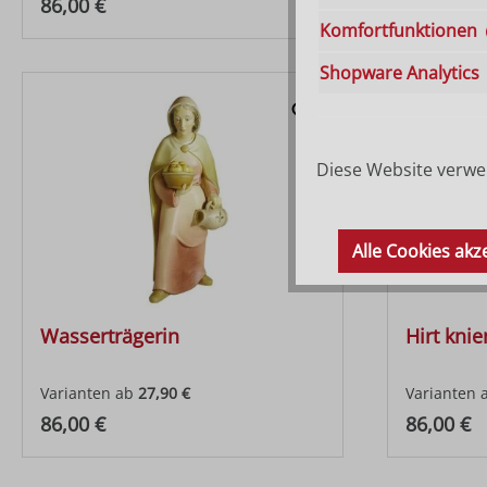
Regulärer Preis:
Regulärer
86,00 €
86,00 €
Komfortfunktionen
Shopware Analytics
Diese Website verwen
Alle Cookies akz
Wasserträgerin
Hirt kni
Varianten ab
27,90 €
Varianten 
Regulärer Preis:
Regulärer
86,00 €
86,00 €