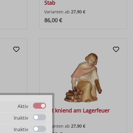
Stab
Varianten ab
27,90 €
Regulärer Preis:
86,00 €
Aktiv
f
Hirt kniend am Lagerfeuer
Inaktiv
Varianten ab
27,90 €
Inaktiv