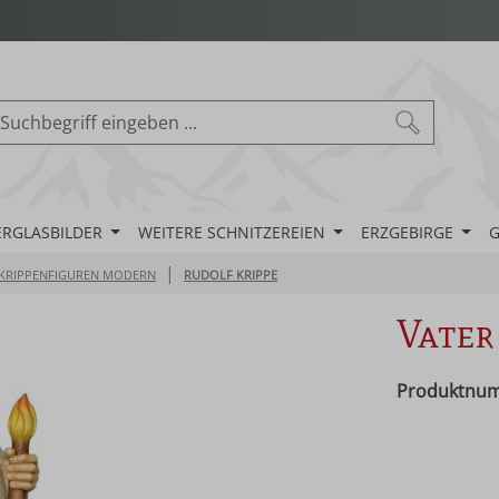
ERGLASBILDER
WEITERE SCHNITZEREIEN
ERZGEBIRGE
G
|
KRIPPENFIGUREN MODERN
RUDOLF KRIPPE
Vater
Produktnu
Regulärer Pr