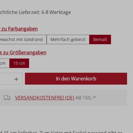
htliche Lieferzeit: 6-8 Werktage
hlen
e zu Farbangaben
ewachst mit Goldrand
Mehrfach gebeizt
Bemalt
ählen
fe zu Größenangaben
 cm
15 cm
 Anzahl: Gib den gewünschten Wert ein o
In den Warenkorb
VERSANDKOSTENFREI (DE)
AB 150,-*