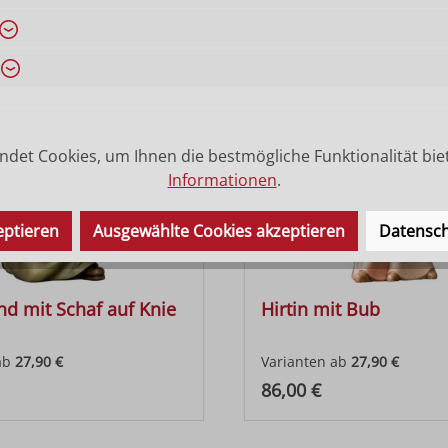
 Preis:
Regulärer Preis:
86,00 €
det Cookies, um Ihnen die bestmögliche Funktionalität bie
Informationen
.
eptieren
Ausgewählte Cookies akzeptieren
Datensch
end mit Schaf auf Knie
Hirtin mit Bub
ab
27,90 €
Varianten ab
27,90 €
 Preis:
Regulärer Preis:
86,00 €