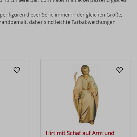
 15 cm lieferbar. Zum Vater mit Fackel passend gibt es
ppenfiguren dieser Serie immer in der gleichen Größe,
 handbemalt, daher sind leichte Farbabweichungen
Hirt mit Schaf auf Arm und