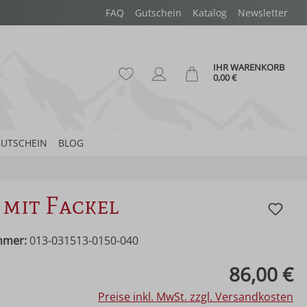
FAQ
Gutschein
Katalog
Newsletter
IHR WARENKORB
Du hast 0 Produkte auf dem Merk
Ware
0,00 €
UTSCHEIN
BLOG
 mit Fackel
mmer:
013-031513-0150-040
eis:
86,00 €
Preise inkl. MwSt. zzgl. Versandkosten