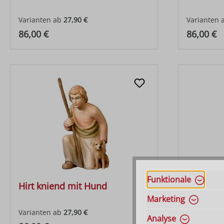
Varianten ab
27,90 €
Varianten 
Regulärer Preis:
Regulärer
86,00 €
86,00 €
Funktionale
Hirt kniend mit Hund
Hirt mit 
Marketing
Varianten ab
27,90 €
Varianten 
Analyse