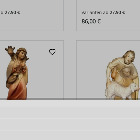
ab
27,90 €
Varianten ab
27,90 €
 Preis:
Regulärer Preis:
86,00 €
Ziegenkitz auf Schulter
Hirt gebogen mit Scha
ab
27,90 €
Varianten ab
27,90 €