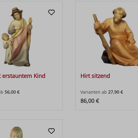
t erstauntem Kind
Hirt sitzend
ab
56,00 €
Varianten ab
27,90 €
 Preis:
Regulärer Preis:
86,00 €