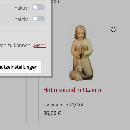
Regulärer Preis:
86,00 €
Inaktiv
Inaktiv
ten zu können...
Mehr
utzeinstellungen
Hirtin kniend mit Lamm
Varianten ab
27,90 €
Regulärer Preis:
86,00 €