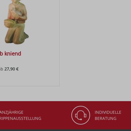
b kniend
ab
27,90 €
 Preis:
ANZJÄHRIGE
INDIVIDUELLE
RIPPENAUSSTELLUNG
BERATUNG