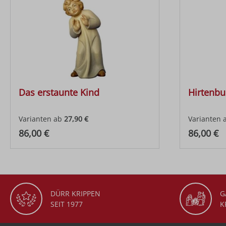
Das erstaunte Kind
Hirtenbu
Varianten ab
27,90 €
Varianten 
Regulärer Preis:
Regulärer
86,00 €
86,00 €
DÜRR KRIPPEN
G
SEIT 1977
K