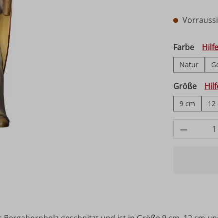
Vorraussic
auswä
Farbe
Hilf
Natur
G
ausw
Größe
Hil
9 cm
12
Produkt