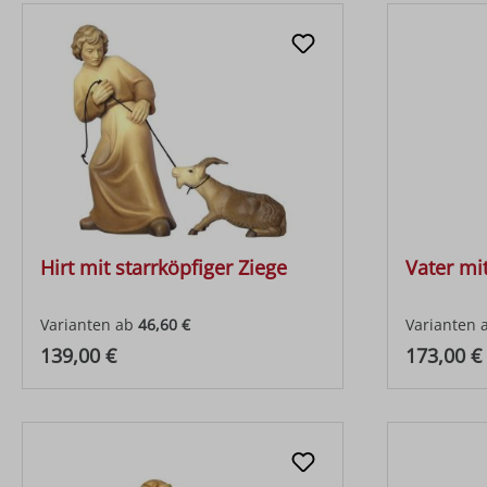
Hirt mit starrköpfiger Ziege
Vater mi
Varianten ab
46,60 €
Varianten 
Regulärer Preis:
Regulärer
139,00 €
173,00 €